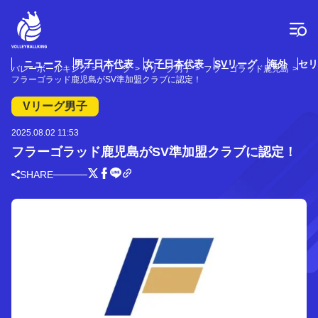
コ
ン
テ
ン
ツ
ニュース
男子日本代表
女子日本代表
SVリーグ
海外
セリ
バレーボールキング
Vリーグ
Vリーグ男子
フラーゴラッド鹿児島
へ
フラーゴラッド鹿児島がSV準加盟クラブに認定！
ス
キ
Vリーグ男子
ッ
プ
2025.08.02 11:53
フラーゴラッド鹿児島がSV準加盟クラブに認定！
SHARE