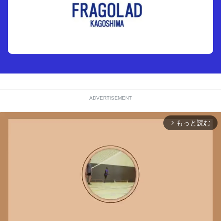
ADVERTISEMENT
もっと読む
arrow_forward_ios