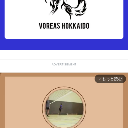
ADVERTISEMENT
もっと読む
arrow_forward_ios