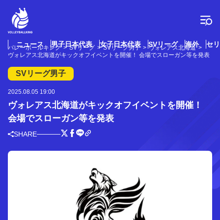
コ
ン
テ
ン
ツ
ニュース
男子日本代表
女子日本代表
SVリーグ
海外
セリ
バレーボールキング
SVリーグ
SVリーグ男子
ヴォレアス北海道
へ
ヴォレアス北海道がキックオフイベントを開催！ 会場でスローガン等を発表
ス
キ
SVリーグ男子
ッ
プ
2025.08.05 19:00
ヴォレアス北海道がキックオフイベントを開催！
会場でスローガン等を発表
SHARE