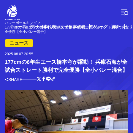
コ
ン
テ
ン
バレーボールキング
ツ
ニュース
男子日本代表
女子日本代表
SVリーグ
海外
セリ
177cmの6年生エース橋本穹が躍動！ 兵庫石海が全試合ストレート勝利で完
へ
全優勝【全小バレー混合】
ス
ニュース
キ
ッ
2025.08.07 20:55
プ
177cmの6年生エース橋本穹が躍動！ 兵庫石海が全
試合ストレート勝利で完全優勝【全小バレー混合】
SHARE