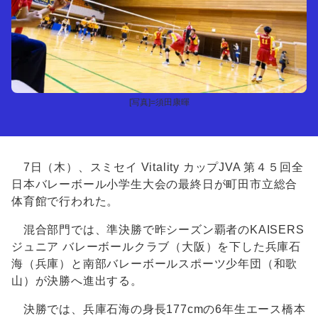
[写真]=須田康暉
7日（木）、スミセイ Vitality カップJVA 第４５回全
日本バレーボール小学生大会の最終日が町田市立総合
体育館で行われた。
混合部門では、準決勝で昨シーズン覇者のKAISERS
ジュニア バレーボールクラブ（大阪）を下した兵庫石
海（兵庫）と南部バレーボールスポーツ少年団（和歌
山）が決勝へ進出する。
決勝では、兵庫石海の身長177cmの6年生エース橋本