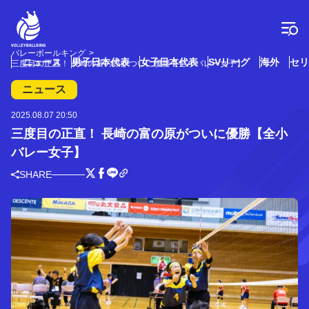
コ
ン
テ
ン
バレーボールキング
ツ
ニュース
男子日本代表
女子日本代表
SVリーグ
海外
セリ
三度目の正直！ 長崎の富の原がついに優勝【全小バレー女子】
へ
ス
ニュース
キ
ッ
2025.08.07 20:50
プ
三度目の正直！ 長崎の富の原がついに優勝【全小
バレー女子】
SHARE