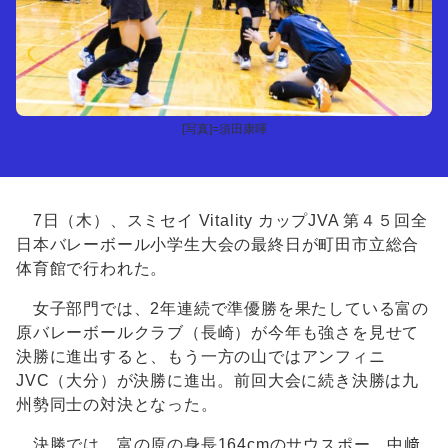
[写真]=須田康暉
7日（木）、スミセイ Vitality カップJVA 第４５回全
日本バレーボール小学生大会の最終日が町田市立総合
体育館で行われた。
女子部門では、2年連続で準優勝を果たしている富の
原バレーボールクラブ（長崎）が今年も強さを見せて
決勝に進出すると、もう一方の山ではアンフィニ
JVC（大分）が決勝に進出。前回大会に続き決勝は九
州勢同士の対決となった。
決勝では、富の原の身長164cmのサウスポー、中﨑