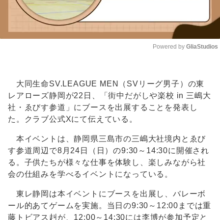
Powered by 
GliaStudios
Unmute
大同生命SV.LEAGUE MEN（SVリーグ男子）の東
レアローズ静岡が22日、「街中だがしや楽校 in 三嶋大
社・ゑびす参道」にブースを出展することを発表し
た。クラブ公式Xにて伝えている。
本イベントは、静岡県三島市の三嶋大社境内とゑび
す参道周辺で8月24日（日）の9:30～14:30に開催され
る。子供たちが様々な仕事を体験し、楽しみながら社
会の仕組みを学べるイベントになっている。
東レ静岡は本イベントにブースを出展し、バレーボ
ール的あてゲームを実施。当日の9:30～12:00までは重
藤トビアス赳が、12:00～14:30には李博が参加予定と