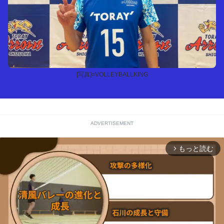
[写真]=VOLLEYBALLKING
ADVERTISEMENT
もっと読む
arrow_forward_ios