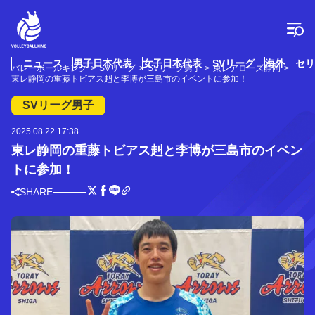
コ
ン
テ
ン
ツ
ニュース
男子日本代表
女子日本代表
SVリーグ
海外
セリ
バレーボールキング
SVリーグ
SVリーグ男子
東レアローズ静岡
へ
東レ静岡の重藤トビアス赳と李博が三島市のイベントに参加！
ス
キ
SVリーグ男子
ッ
プ
2025.08.22 17:38
東レ静岡の重藤トビアス赳と李博が三島市のイベン
トに参加！
SHARE