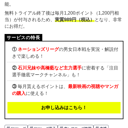
能。
無料トライアル終了後は毎月1,200ポイント（1,200円相
当）が付与されるため、
実質989円（税込）
となり、非常
にお得だ。
①
ネーションズリーグ
の男女日本戦を実況・解説付
きで楽しめる！
②
石川兄妹や髙橋藍など主力選手
に密着する「注目
選手徹底マークチャンネル」も！
③
毎月貰えるポイントは、
最新映画の視聴やマンガ
の購入
に使える！
お申し込みはこちら！