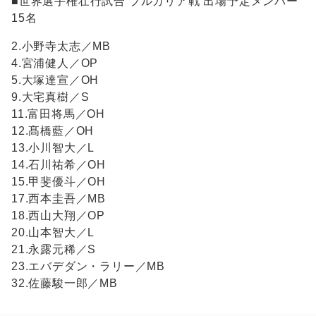
■世界選手権壮行試合 ブルガリア戦 出場予定メンバー
15名
2.小野寺太志／MB
4.宮浦健人／OP
5.大塚達宣／OH
9.大宅真樹／S
11.富田将馬／OH
12.髙橋藍／OH
13.小川智大／L
14.石川祐希／OH
15.甲斐優斗／OH
17.西本圭吾／MB
18.西山大翔／OP
20.山本智大／L
21.永露元稀／S
23.エバデダン・ラリー／MB
32.佐藤駿一郎／MB