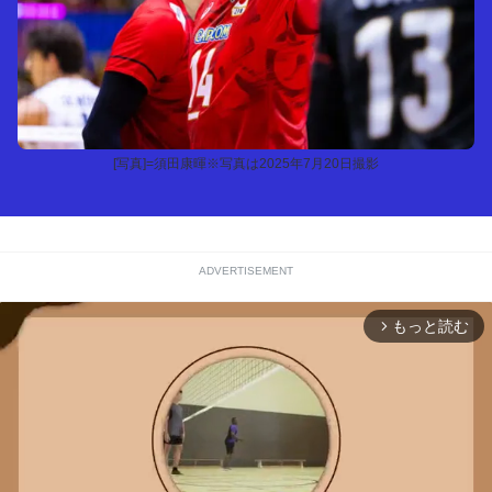
[写真]=須田康暉※写真は2025年7月20日撮影
ADVERTISEMENT
もっと読む
arrow_forward_ios