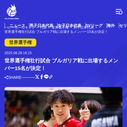
コ
ン
テ
ン
ツ
ニュース
男子日本代表
女子日本代表
SVリーグ
海外
セリ
バレーボールキング
代表
世界選手権
男子日本代表
へ
世界選手権壮行試合 ブルガリア戦に出場するメンバー15名が決定！
ス
キ
世界選手権
ッ
プ
2025.08.28 16:15
世界選手権壮行試合 ブルガリア戦に出場するメン
バー15名が決定！
SHARE