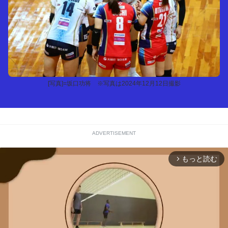
[写真]=坂口功将 ※写真は2024年12月12日撮影
ADVERTISEMENT
もっと読む
arrow_forward_ios