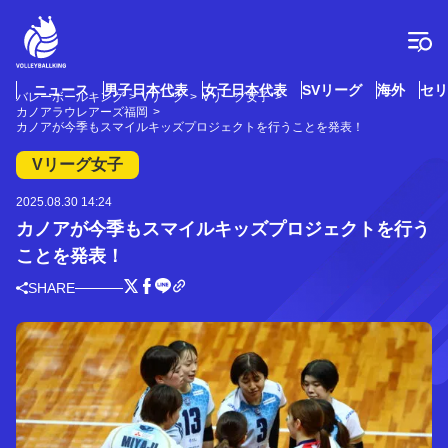
コ
ン
テ
ン
ツ
ニュース
男子日本代表
女子日本代表
SVリーグ
海外
セリ
バレーボールキング
Vリーグ
Vリーグ女子
へ
カノアラウレアーズ福岡
ス
カノアが今季もスマイルキッズプロジェクトを行うことを発表！
キ
Vリーグ女子
ッ
プ
2025.08.30 14:24
カノアが今季もスマイルキッズプロジェクトを行う
ことを発表！
SHARE