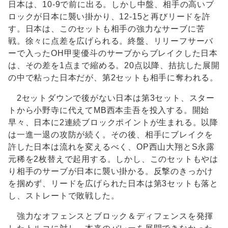
日本は、10-9で前に出る。しかし中盤、相手の高いブ
ロックが日本に襲い掛かり、12-15と再びリードを許
す。日本は、このセットも相手の強力なサーブに苦
戦。徐々に点差を広げられる。終盤、リリーフサーバ
ーで入ったOH甲斐優斗のサーブからブレイクした日本
は、その差を1点まで縮める。20点以降、拮抗した展開
の中で粘った日本だが、第2セットも相手に奪われる。
2セットダウンで後がない日本は第3セット、スター
トから小野寺に代えてMB西本圭吾を投入する。開始
早々、日本に2連続ブロックポイントが生まれる。以降
は一進一退の攻防が続く。その後、相手にブレイクを
許した日本は流れを変えるべく、OP西山大翔とS永露
元稀を2枚替えで起用する。しかし、このセットもやは
り相手のサーブが日本に襲い掛かる。反撃のきっかけ
を掴めず、リードを広げられた日本は第3セットも落と
し、ストレートで敗戦した。
強力なオフェンスとブロック＆ディフェンスを発揮