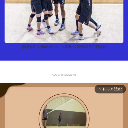
[写真]=Volleyball World ※写真は2025年9月13日撮影
ADVERTISEMENT
もっと読む
arrow_forward_ios