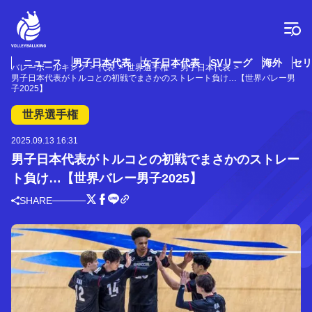
コ
ン
テ
ン
ツ
ニュース
男子日本代表
女子日本代表
SVリーグ
海外
セリ
バレーボールキング
代表
世界選手権
男子日本代表
へ
男子日本代表がトルコとの初戦でまさかのストレート負け…【世界バレー男
ス
子2025】
キ
世界選手権
ッ
プ
2025.09.13 16:31
男子日本代表がトルコとの初戦でまさかのストレー
ト負け…【世界バレー男子2025】
SHARE