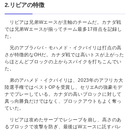
2.リビアの特徴
リビアは兄弟Wエースが主軸のチームだ。カナダ戦
では兄弟Wエースが揃ってチーム最多17得点を記録し
た。
兄のアブラババ・モハメド・イクバイリは打点の高
さが特徴的なOHだ。カナダ戦では高いトスが上がった
らほとんどブロックの上からスパイクを打ちこんでい
た。
弟のアハメド・イクバイリは、2023年のアフリカ大
陸選手権ではベストOPを受賞し、セリエAの強豪モデ
ナでプレーしている。カナダの高いブロックに対して
真っ向勝負だけではなく、ブロックアウトもよく奪っ
ていた。
リビアは攻めたサーブでレシーブを崩し、高さのあ
るブロックで攻撃を防ぎ、最後はWエースに託すバレ