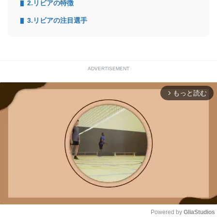
2.リビアの特徴
3.リビアの注目選手
ADVERTISEMENT
もっと読む
arrow_forward_ios
Powered by 
GliaStudios