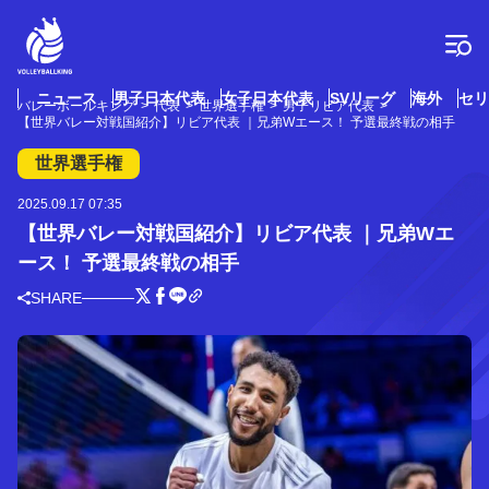
コ
ン
テ
ン
ツ
ニュース
男子日本代表
女子日本代表
SVリーグ
海外
セリ
バレーボールキング
代表
世界選手権
男子リビア代表
へ
【世界バレー対戦国紹介】リビア代表 ｜兄弟Wエース！ 予選最終戦の相手
ス
キ
世界選手権
ッ
プ
2025.09.17 07:35
【世界バレー対戦国紹介】リビア代表 ｜兄弟Wエ
ース！ 予選最終戦の相手
SHARE