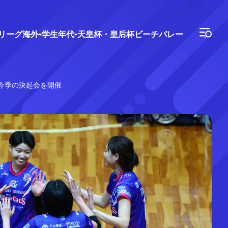
Vリーグ
海外
学生年代
天皇杯・皇后杯
ビーチバレー
て今季の決起会を開催