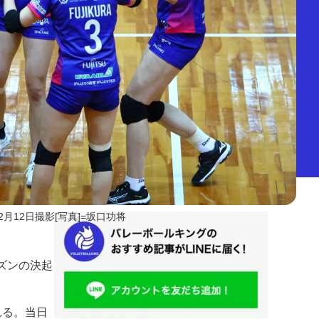
2月12日撮影[写真]=坂口功将
ーズンの決起
れる。当日