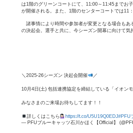
は1階のグリーンコートにて、11:00～11:45まで
が開催される。また、1階のセンターコートでは11：
諸事情により時間や参加者が変更となる場合もある
の決起会。選手と共に、今シーズン開幕に向けて気
＼2025-26シーズン 決起会開催
／
10月4日(土) 包括連携協定を締結している「イオ
みなさまのご来場お待ちしてます！！
詳しくはこちら
https://t.co/U5U19Q0EDJ
#PF
— PFUブルーキャッツ石川かほく【Official】 (@PFUB