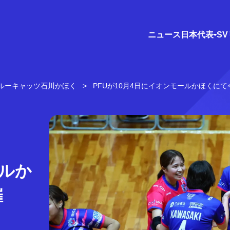
ニュース
日本代表
S
ブルーキャッツ石川かほく
PFUが10月4日にイオンモールかほくに
ールか
催