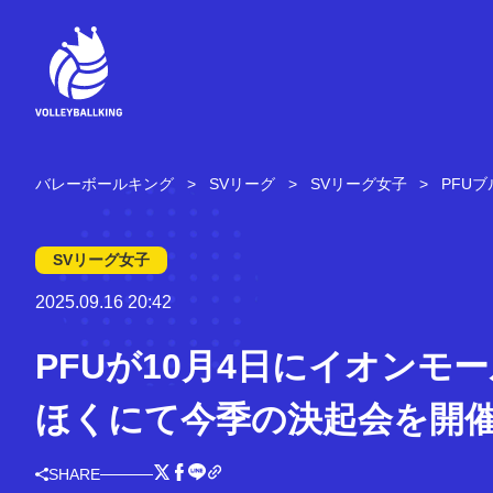
コ
ン
テ
ン
ツ
へ
ス
キ
バレーボールキング
SVリーグ
SVリーグ女子
PFU
ッ
プ
SVリーグ女子
2025.09.16 20:42
PFUが10月4日にイオンモ
ほくにて今季の決起会を開
SHARE