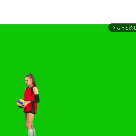
もっと読
arrow_forward_ios