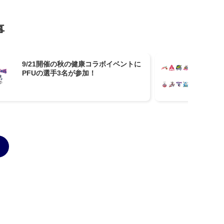
事
9/21開催の秋の健康コラボイベントに
SV
PFUの選手3名が参加！
ま