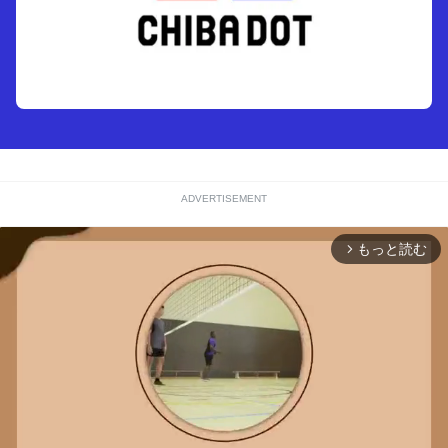
ADVERTISEMENT
もっと読む
arrow_forward_ios