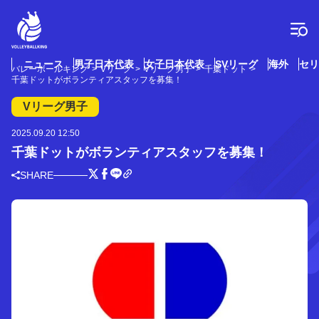
コ
ン
テ
ン
ツ
ニュース
男子日本代表
女子日本代表
SVリーグ
海外
セリ
バレーボールキング
Vリーグ
Vリーグ男子
千葉ドット
へ
千葉ドットがボランティアスタッフを募集！
ス
キ
Vリーグ男子
ッ
プ
2025.09.20 12:50
千葉ドットがボランティアスタッフを募集！
SHARE