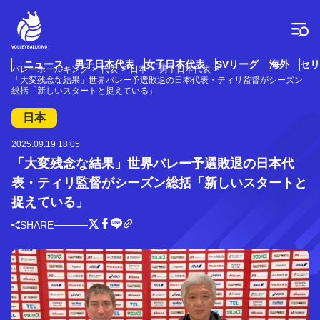
コ
ン
テ
ン
ツ
ニュース
男子日本代表
女子日本代表
SVリーグ
海外
セリ
バレーボールキング
代表
日本
男子日本代表
へ
「大変残念な結果」世界バレー予選敗退の日本代表・ティリ監督がシーズン
ス
総括「新しいスタートと捉えている」
キ
日本
ッ
プ
2025.09.19 18:05
「大変残念な結果」世界バレー予選敗退の日本代
表・ティリ監督がシーズン総括「新しいスタートと
捉えている」
SHARE