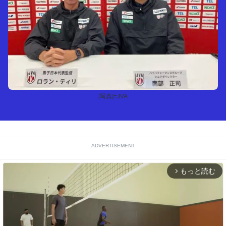
[写真]=JVA
ADVERTISEMENT
もっと読む
arrow_forward_ios