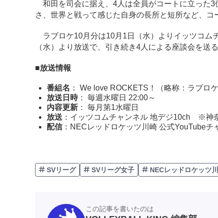
和田を司会に据え、4人は全員がコートに立った3
さ、世界と戦って感じた自身の長所と短所など、コ
ラブロケ10月分は10月1日（水）よりイッツコム
（水）より放送で、引き続き4人による座談会を送
■放送情報
番組名
： We love ROCKETS！（略称：ラブロ
放送日時
： 毎週水曜日 22:00～
内容更新
： 毎月第1水曜日
放送
：イッツコムチャンネル 地デジ10ch ※
配信
：NECレッドロケッツ川崎 公式YouTube
SVリーグ
SVリーグ女子
NECレッドロケッツ
この記事を書いたのは