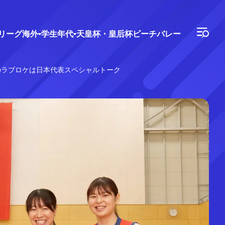
Vリーグ
海外
学生年代
天皇杯・皇后杯
ビーチバレー
月のラブロケは日本代表スペシャルトーク