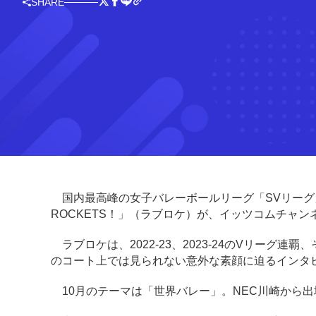
SHARE
国内最高峰の女子バレーボールリーグ「SVリーグ」
ROCKETS！」（ラブロケ）が、イッツコムチャンネ
ラブロケは、2022-23、2023-24のVリーグ
のコート上では見られない意外な素顔に迫るインタ
10月のテーマは「世界バレー」。NEC川崎から