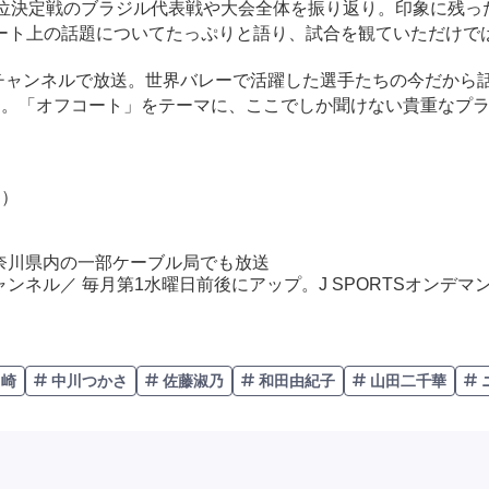
位決定戦のブラジル代表戦や大会全体を振り返り。印象に残っ
ート上の話題についてたっぷりと語り、試合を観ていただけで
チャンネルで放送。世界バレーで活躍した選手たちの今だから話
る。「オフコート」をテーマに、ここでしか聞けない貴重なプ
ケ）
神奈川県内の一部ケーブル局でも放送
チャンネル／ 毎月第1水曜日前後にアップ。J SPORTSオンデ
川崎
中川つかさ
佐藤淑乃
和田由紀子
山田二千華