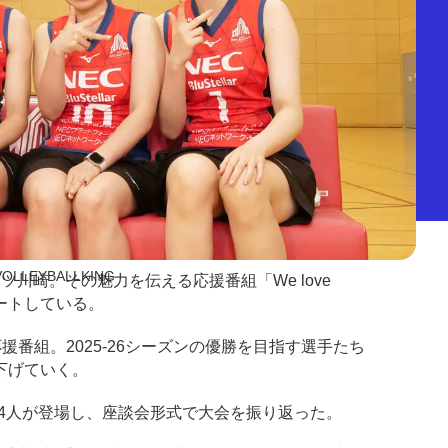
VOLLEYBALLKING
崎。その魅力を伝える応援番組「We love
タートしている。
応援番組。2025-26シーズンの優勝を目指す選手たち
下げていく。
4人が登場し、座談会形式で大会を振り返った。