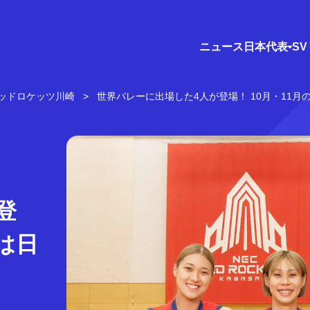
ニュース
日本代表
S
レッドロケッツ川崎
世界バレーに出場した4人が登場！ 10月・11
登
は日