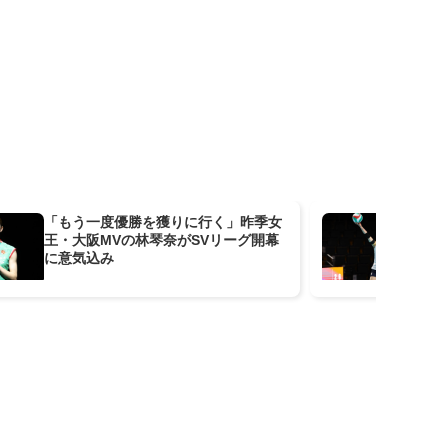
「もう一度優勝を獲りに行く」昨季女
東
王・大阪MVの林琴奈がSVリーグ開幕
内
に意気込み