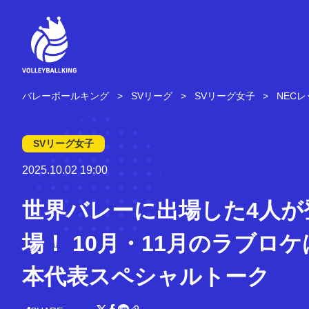
コ
ン
テ
ン
ツ
へ
ス
バレーボールキング
SVリーグ
SVリーグ女子
NEC
キ
ッ
プ
SVリーグ女子
2025.10.02 19:00
世界バレーに出場した4人が
場！ 10月・11月のラブロケ
本代表スペシャルトーク