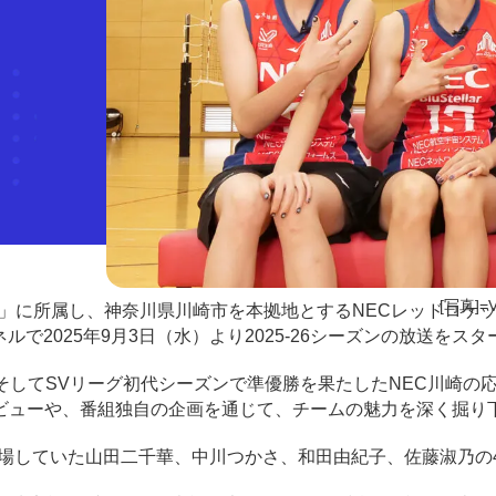
[写真]=
に所属し、神奈川県川崎市を本拠地とするNECレッドロケッツ川
ルで2025年9月3日（水）より2025-26シーズンの放送をス
連覇、そしてSVリーグ初代シーズンで準優勝を果たしたNEC川崎の
ビューや、番組独自の企画を通じて、チームの魅力を深く掘り
出場していた山田二千華、中川つかさ、和田由紀子、佐藤淑乃の