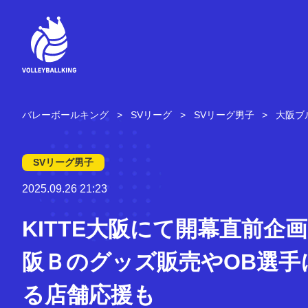
コ
ン
テ
ン
ツ
へ
ス
キ
バレーボールキング
SVリーグ
SVリーグ男子
大阪ブ
ッ
プ
SVリーグ男子
2025.09.26 21:23
KITTE大阪にて開幕直前企画
阪Ｂのグッズ販売やOB選手
る店舗応援も