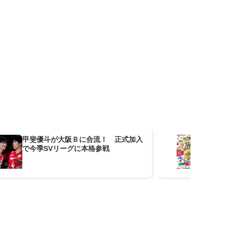
甲斐優斗が大阪Ｂに合流！ 正式加入
『O
で今季SVリーグに本格参戦
M
や