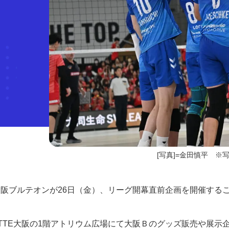
[写真]=金田慎平 ※写
）の大阪ブルテオンが26日（金）、リーグ開幕直前企画を開催する
TTE大阪の1階アトリウム広場にて大阪Ｂのグッズ販売や展示