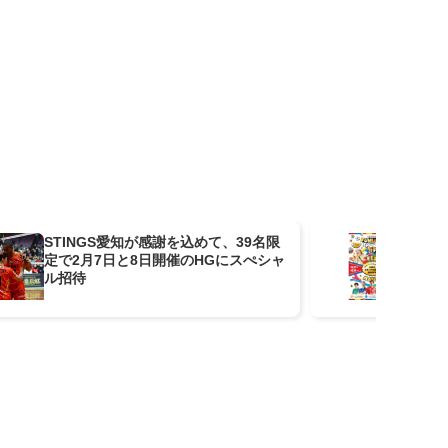
STINGS愛知が感謝を込めて、39名限
『O
定で2月7日と8日開催のHGにスぺシャ
M
ル招待
や