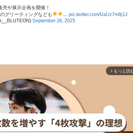
ッズ販売や展示企画を開催！
のグリーティングなども
…
pic.twitter.com/UaUz7m9j1J
__BLUTEON)
September 26, 2025
もっと読
arrow_forward_ios