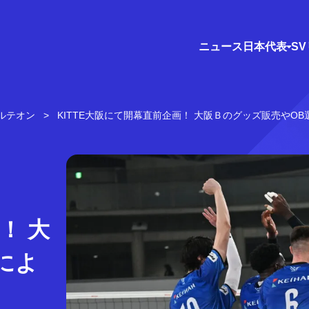
ニュース
日本代表
S
ルテオン
KITTE大阪にて開幕直前企画！ 大阪Ｂのグッズ販売やO
！ 大
によ