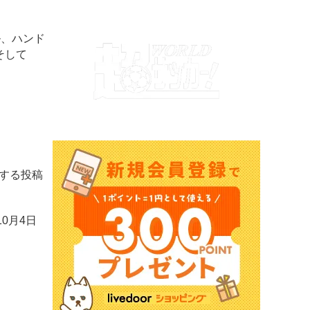
ル、ハンド
そして
知する投稿
0月4日