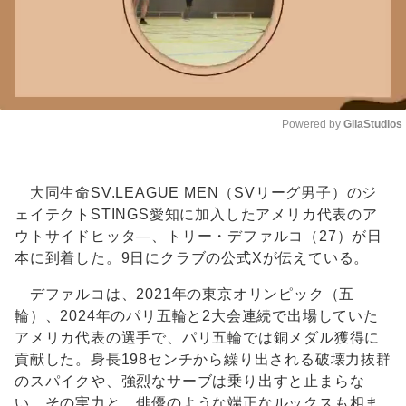
Powered by 
GliaStudios
Unmute
大同生命SV.LEAGUE MEN（SVリーグ男子）のジ
ェイテクトSTINGS愛知に加入したアメリカ代表のア
ウトサイドヒッタ―、トリー・デファルコ（27）が日
本に到着した。9日にクラブの公式Xが伝えている。
デファルコは、2021年の東京オリンピック（五
輪）、2024年のパリ五輪と2大会連続で出場していた
アメリカ代表の選手で、パリ五輪では銅メダル獲得に
貢献した。身長198センチから繰り出される破壊力抜群
のスパイクや、強烈なサーブは乗り出すと止まらな
い。その実力と、俳優のような端正なルックスも相ま