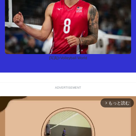
[写真]=Volleyball World
ADVERTISEMENT
もっと読む
arrow_forward_ios