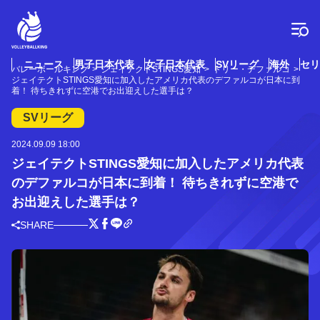
コ
ン
テ
ン
ツ
ニュース
男子日本代表
女子日本代表
SVリーグ
海外
セリ
バレーボールキング
ジェイテクトSTINGS愛知
トリー・デファルコ
へ
ジェイテクトSTINGS愛知に加入したアメリカ代表のデファルコが日本に到
ス
着！ 待ちきれずに空港でお出迎えした選手は？
キ
SVリーグ
ッ
プ
2024.09.09 18:00
ジェイテクトSTINGS愛知に加入したアメリカ代表
のデファルコが日本に到着！ 待ちきれずに空港で
お出迎えした選手は？
SHARE