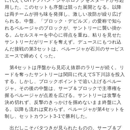
に代えてOHドノバン・ジャボロノクをスタートから起
用した。このセットも序盤は競った展開となる。以降
は両チームが持ち味を発揮し、激しい攻防が繰り広げ
られる。中盤、「ブロック・デビルズ」の愛称で知ら
れるペルージャのブロックが、サントリーに襲い掛か
る。ムセルスキーを中心に得点を重ね、粘りを見せた
サントリーだがリードを奪えず。デュースにもつれ込
んだ接戦の第3セットは、ペルージャが石川のサービス
エースで締めくくった。
第4セットは序盤から見応え抜群のラリーが続く。リ
ードを奪ったサントリーは関田に代えてS下川諒を投入
する。しかし、ブロックポイントで追い上げるペルー
ジャ。その後の中盤は、サーブ＆ブロックで主導権を
握るペルージャが点差を広げる。サントリーは攻撃を
決め切れず、反撃のきっかけを掴めないまま終盤に入
る。以降も流れは変わらず。ペルージャが第4セットを
制し、セットカウント3-1で勝利した。
出だしこそバタつきが見られたものの、サーブ＆ブ