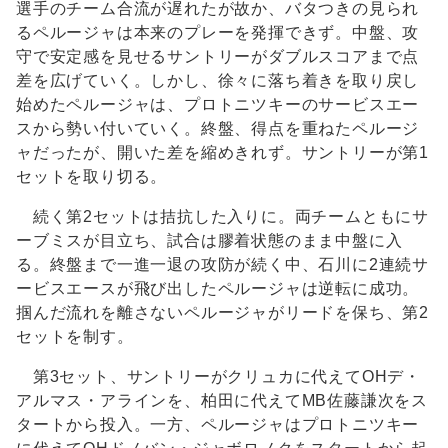
選手のチーム合流が遅れたが故か、バタつきの見られ
るペルージャは本来のプレーを発揮できず。中盤、攻
守で安定感を見せるサントリーがダブルスコアまで点
差を広げていく。しかし、徐々に落ち着きを取り戻し
始めたペルージャは、プロトニツキーのサービスエー
スから勢い付いていく。終盤、得点を重ねたペルージ
ャだったが、開いた差を縮めきれず。サントリーが第1
セットを取り切る。
続く第2セットは拮抗した入りに。両チームともにサ
ーブミスが目立ち、試合は膠着状態のまま中盤に入
る。終盤まで一進一退の攻防が続く中、石川に2連続サ
ービスエースが飛び出したペルージャは逆転に成功。
掴んだ流れを離さないペルージャがリードを保ち、第2
セットを制す。
第3セット、サントリーがクリュカに代えてOHデ・
アルマス・アラインを、柏田に代えてMB佐藤謙次をス
タートから投入。一方、ペルージャはプロトニツキー