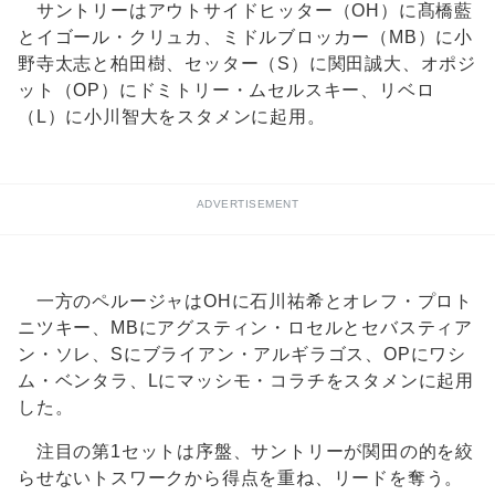
サントリーはアウトサイドヒッター（OH）に髙橋藍
とイゴール・クリュカ、ミドルブロッカー（MB）に小
野寺太志と柏田樹、セッター（S）に関田誠大、オポジ
ット（OP）にドミトリー・ムセルスキー、リベロ
（L）に小川智大をスタメンに起用。
ADVERTISEMENT
一方のペルージャはOHに石川祐希とオレフ・プロト
ニツキー、MBにアグスティン・ロセルとセバスティア
ン・ソレ、Sにブライアン・アルギラゴス、OPにワシ
ム・ベンタラ、Lにマッシモ・コラチをスタメンに起用
した。
注目の第1セットは序盤、サントリーが関田の的を絞
らせないトスワークから得点を重ね、リードを奪う。