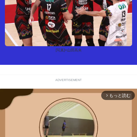
[写真]=山田高央
ADVERTISEMENT
もっと読む
arrow_forward_ios