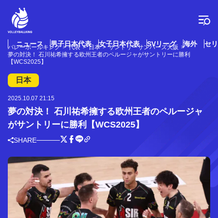
コ
ン
テ
ン
ツ
ニュース
男子日本代表
女子日本代表
SVリーグ
海外
セリ
バレーボールキング
代表
日本
サントリーサンバーズ大阪
へ
夢の対決！ 石川祐希擁する欧州王者のペルージャがサントリーに勝利
ス
【WCS2025】
キ
日本
ッ
プ
2025.10.07 21:15
夢の対決！ 石川祐希擁する欧州王者のペルージャ
がサントリーに勝利【WCS2025】
SHARE