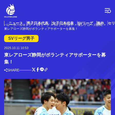
コ
ン
テ
ン
ツ
ニュース
男子日本代表
女子日本代表
SVリーグ
海外
セリ
バレーボールキング
SVリーグ
SVリーグ男子
東レアローズ静岡
へ
東レアローズ静岡がボランティアサポーターを募集！
ス
キ
SVリーグ男子
ッ
プ
2025.10.11 10:53
東レアローズ静岡がボランティアサポーターを募
集！
SHARE