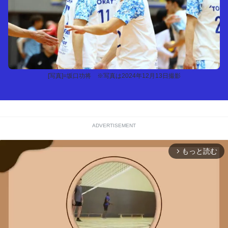
[写真]=坂口功将 ※写真は2024年12月13日撮影
ADVERTISEMENT
もっと読む
arrow_forward_ios