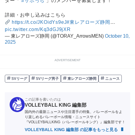
ター「
#サポっち
」のメンバーを募集します！
詳細・お申し込みはこちら
https://t.co/JKOidYs9eJ
#東レアローズ静岡
…
pic.twitter.com/Kq3dGJ9jXR
— 東レアローズ静岡 (@TORAY_ArrowsMEN)
October 10,
2025
ADVERTISEMENT
SVリーグ
SVリーグ男子
東レアローズ静岡
ニュース
この記事を書いたのは
VOLLEYBALL KING 編集部
国内外の最新ニュースや注目選手の特集、バレーボールをよ
り楽しめるバレーボール情報・ニュースサイト
『VOLLEYBALLKING（バレーボールキング）』編集部です！
VOLLEYBALL KING 編集部 の記事をもっと見る