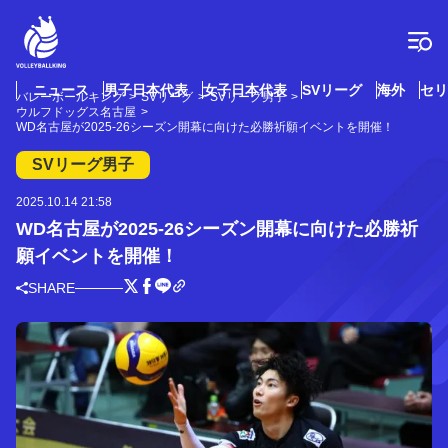
コ
ン
テ
ン
ツ
ニュース
男子日本代表
女子日本代表
SVリーグ
海外
セリ
バレーボールキング
SVリーグ
SVリーグ男子
へ
ウルフドッグス名古屋
ス
WD名古屋が2025-26シーズン開幕に向けた必勝祈願イベントを開催！
キ
SVリーグ男子
ッ
プ
2025.10.14 21:58
WD名古屋が2025-26シーズン開幕に向けた必勝祈
願イベントを開催！
SHARE