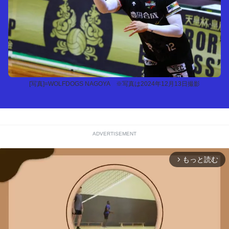
[写真]=WOLFDOGS NAGOYA ※写真は2024年12月13日撮影
ADVERTISEMENT
もっと読む
arrow_forward_ios