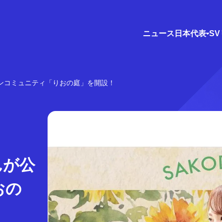
ニュース
日本代表
S
ンコミュニティ「りおの庭」を開設！
んが公
おの