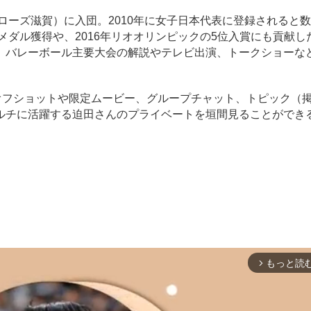
ローズ滋賀）に入団。2010年に女子日本代表に登録されると
メダル獲得や、2016年リオオリンピックの5位入賞にも貢献した
、バレーボール主要大会の解説やテレビ出演、トークショーな
オフショットや限定ムービー、グループチャット、トピック（
ルチに活躍する迫田さんのプライベートを垣間見ることができ
もっと読
arrow_forward_ios