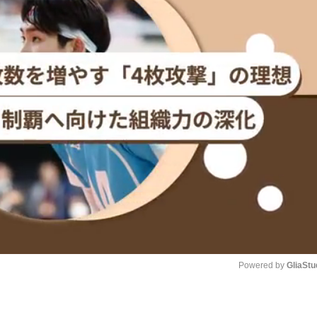
Powered by 
GliaStu
Unmute