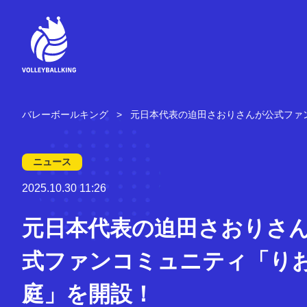
コ
ン
テ
ン
ツ
へ
ス
キ
バレーボールキング
元日本代表の迫田さおりさんが公式ファ
ッ
プ
ニュース
2025.10.30 11:26
元日本代表の迫田さおりさ
式ファンコミュニティ「り
庭」を開設！