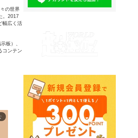
数々の世界
。2017
ど幅広く活
掲示板）、
るコンテン
む