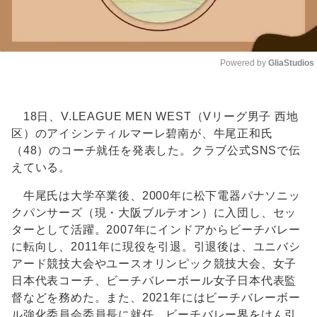
Powered by 
GliaStudios
Unmute
18日、V.LEAGUE MEN WEST（Vリーグ男子 西地
区）のアイシンティルマーレ碧南が、牛尾正和氏
（48）のコーチ就任を発表した。クラブ公式SNSで伝
えている。
牛尾氏は大学卒業後、2000年に松下電器パナソニッ
クパンサーズ（現・大阪ブルテオン）に入団し、セッ
ターとして活躍。2007年にインドアからビーチバレー
に転向し、2011年に現役を引退。引退後は、ユニバシ
アード競技大会やユースオリンピック競技大会、女子
日本代表コーチ、ビーチバレーボール女子日本代表監
督などを務めた。また、2021年にはビーチバレーボー
ル強化委員会委員長に就任。ビーチバレー界をけん引