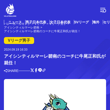
コ
ン
テ
ン
ツ
ニュース
男子日本代表
女子日本代表
SVリーグ
海外
セリ
バレーボールキング
Vリーグ
Vリーグ男子
へ
アイシンティルマーレ碧南
ス
アイシンティルマーレ碧南のコーチに牛尾正和氏が就任！
キ
Vリーグ男子
ッ
プ
2024.09.19 16:33
アイシンティルマーレ碧南のコーチに牛尾正和氏が
就任！
SHARE