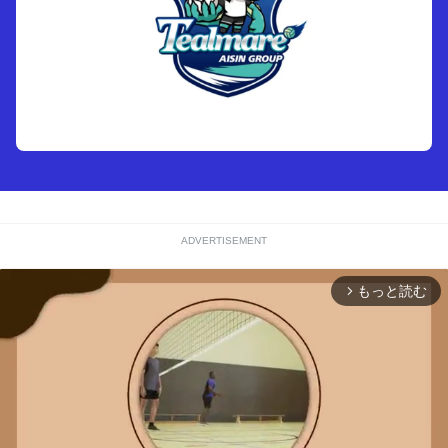
ADVERTISEMENT
もっと読む
arrow_forward_ios