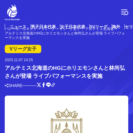
コ
ン
テ
ン
ツ
ニュース
男子日本代表
女子日本代表
SVリーグ
海外
セリ
バレーボールキング
Vリーグ
Vリーグ女子
アルテミス北海道
へ
アルテミス北海道のHGにホリエモンさんと林尚弘さんが登場 ライブパフォ
ス
ーマンスを実施
キ
Vリーグ女子
ッ
プ
2025.11.07 14:25
アルテミス北海道のHGにホリエモンさんと林尚弘
さんが登場 ライブパフォーマンスを実施
SHARE