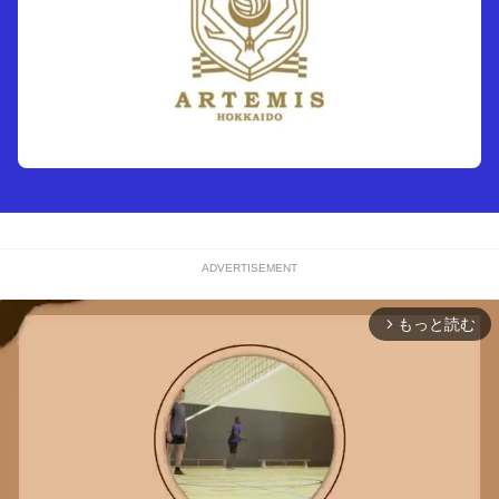
ADVERTISEMENT
もっと読む
arrow_forward_ios