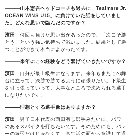
―――山本憲吾ヘッドコーチも過去に「Tealmare Jr.
OCEAN WINS U15」に負けていた話をしていまし
た。どんな思いで臨んだのですか？
濱田
何回も負けた思い出があったので、「次こそ勝
とう」という強い気持ちで戦いました。結果として勝
つことができて本当によかったです。
―――来年にこの経験をどう繋げていきたいですか？
濱田
自分が最上級生になります。来年もまたこの舞
台に立って、決勝で勝てるように頑張りたい。下級生
を引っ張っていって、大事なところで決められる選手
になりたいです。
―――理想とする選手像はありますか？
濱田
男子日本代表の西田有志選手みたいに、パワー
のあるスパイクを打ちたいです。そのためにも、バレ
ーの練習だけじゃなくて、食生活の面から意識して過