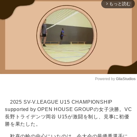
もっと読む
arrow_forward_ios
Powered by 
GliaStudios
Unmute
2025 SV-V.LEAGUE U15 CHAMPIONSHIP
supported by OPEN HOUSE GROUPの女子決勝。VC
長野トライデンツ岡谷 U15が激闘を制し、見事に初優
勝を果たした。
歓喜の輪の中心にいたのは、今大会の最優秀選手に