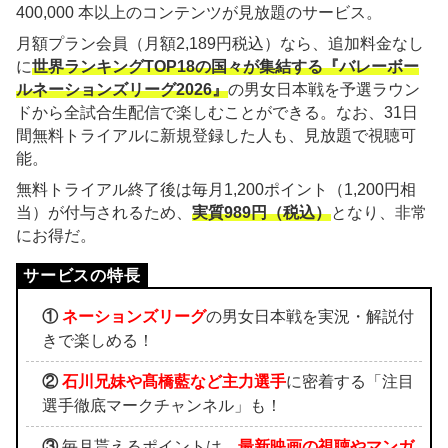
400,000 本以上のコンテンツが見放題のサービス。
月額プラン会員（月額2,189円税込）なら、追加料金なし
に
世界ランキングTOP18の国々が集結する『バレーボー
ルネーションズリーグ2026』
の男女日本戦を予選ラウン
ドから全試合生配信で楽しむことができる。なお、31日
間無料トライアルに新規登録した人も、見放題で視聴可
能。
無料トライアル終了後は毎月1,200ポイント（1,200円相
当）が付与されるため、
実質989円（税込）
となり、非常
にお得だ。
①
ネーションズリーグ
の男女日本戦を実況・解説付
きで楽しめる！
②
石川兄妹や髙橋藍など主力選手
に密着する「注目
選手徹底マークチャンネル」も！
③
毎月貰えるポイントは、
最新映画の視聴やマンガ