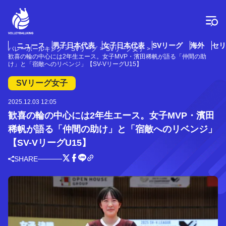
コ
ン
テ
ン
ツ
ニュース
男子日本代表
女子日本代表
SVリーグ
海外
セリ
バレーボールキング
SVリーグ
SVリーグ女子
へ
歓喜の輪の中心には2年生エース。女子MVP・濱田稀帆が語る「仲間の助
ス
け」と「宿敵へのリベンジ」【SV-VリーグU15】
キ
SVリーグ女子
ッ
プ
2025.12.03 12:05
歓喜の輪の中心には2年生エース。女子MVP・濱田
稀帆が語る「仲間の助け」と「宿敵へのリベンジ」
【SV-VリーグU15】
SHARE