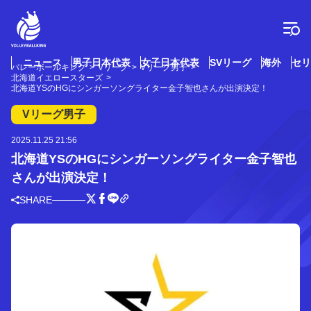
コ
ン
テ
ン
ツ
ニュース
男子日本代表
女子日本代表
SVリーグ
海外
セリ
バレーボールキング
Vリーグ
Vリーグ男子
へ
北海道イエロースターズ
ス
北海道YSのHGにシンガーソングライター金子智也さんが出演決定！
キ
Vリーグ男子
ッ
プ
2025.11.25 21:56
北海道YSのHGにシンガーソングライター金子智也
さんが出演決定！
SHARE