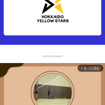
ADVERTISEMENT
もっと読む
arrow_forward_ios