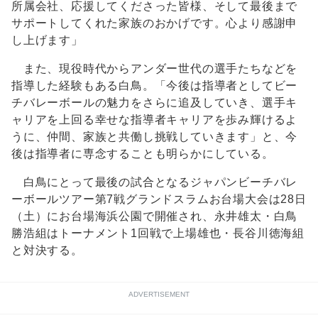
所属会社、応援してくださった皆様、そして最後まで
サポートしてくれた家族のおかげです。心より感謝申
し上げます」
また、現役時代からアンダー世代の選手たちなどを
指導した経験もある白鳥。「今後は指導者としてビー
チバレーボールの魅力をさらに追及していき、選手キ
ャリアを上回る幸せな指導者キャリアを歩み輝けるよ
うに、仲間、家族と共働し挑戦していきます」と、今
後は指導者に専念することも明らかにしている。
白鳥にとって最後の試合となるジャパンビーチバレ
ーボールツアー第7戦グランドスラムお台場大会は28日
（土）にお台場海浜公園で開催され、永井雄太・白鳥
勝浩組はトーナメント1回戦で上場雄也・長谷川徳海組
と対決する。
ADVERTISEMENT