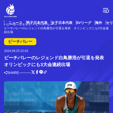
コ
ン
テ
ン
ツ
ニュース
男子日本代表
女子日本代表
SVリーグ
海外
セリ
バレーボールキング
ビーチバレー
へ
ビーチバレーのレジェンド白鳥勝浩が引退を発表 オリンピックにも3大会連
ス
続出場
キ
ビーチバレー
ッ
プ
2024.09.25 22:03
ビーチバレーのレジェンド白鳥勝浩が引退を発表
オリンピックにも3大会連続出場
SHARE