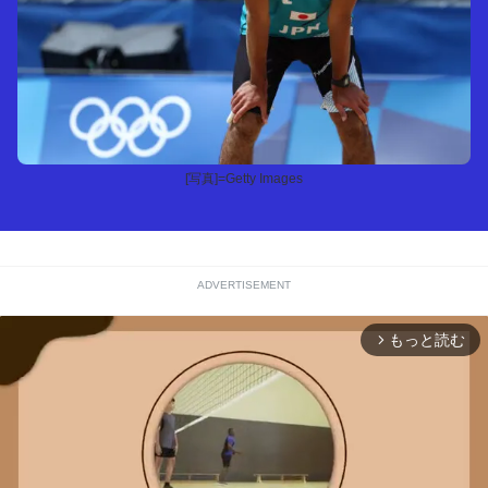
[写真]=Getty Images
ADVERTISEMENT
もっと読む
arrow_forward_ios