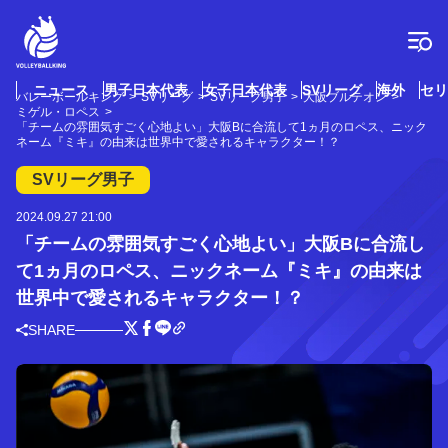
コ
ン
テ
ン
ツ
ニュース
男子日本代表
女子日本代表
SVリーグ
海外
セリ
バレーボールキング
SVリーグ
SVリーグ男子
大阪ブルテオン
へ
ミゲル・ロペス
ス
「チームの雰囲気すごく心地よい」大阪Bに合流して1ヵ月のロペス、ニック
ネーム『ミキ』の由来は世界中で愛されるキャラクター！？
キ
ッ
SVリーグ男子
プ
2024.09.27 21:00
「チームの雰囲気すごく心地よい」大阪Bに合流し
て1ヵ月のロペス、ニックネーム『ミキ』の由来は
世界中で愛されるキャラクター！？
SHARE