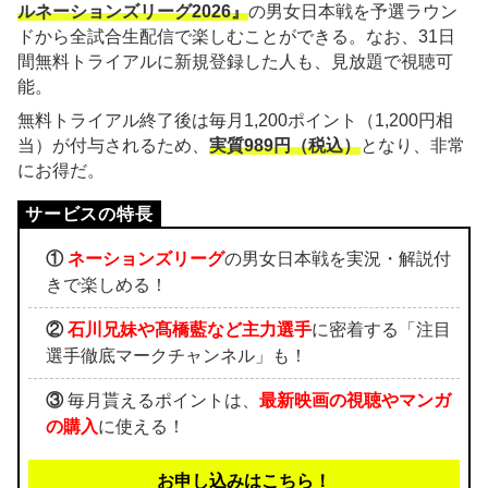
ルネーションズリーグ2026』
の男女日本戦を予選ラウン
ドから全試合生配信で楽しむことができる。なお、31日
間無料トライアルに新規登録した人も、見放題で視聴可
能。
無料トライアル終了後は毎月1,200ポイント（1,200円相
当）が付与されるため、
実質989円（税込）
となり、非常
にお得だ。
①
ネーションズリーグ
の男女日本戦を実況・解説付
きで楽しめる！
②
石川兄妹や髙橋藍など主力選手
に密着する「注目
選手徹底マークチャンネル」も！
③
毎月貰えるポイントは、
最新映画の視聴やマンガ
の購入
に使える！
お申し込みはこちら！