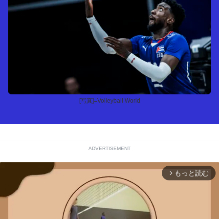
[写真]=Volleyball World
ADVERTISEMENT
もっと読む
arrow_forward_ios