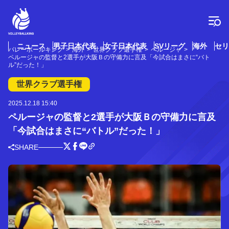
コ
ン
テ
ン
ツ
ニュース
男子日本代表
女子日本代表
SVリーグ
海外
セリ
バレーボールキング
海外
世界クラブ選手権
ペルージャ
へ
ペルージャの監督と2選手が大阪Ｂの守備力に言及「今試合はまさに“バト
ス
ル”だった！」
キ
世界クラブ選手権
ッ
プ
2025.12.18 15:40
ペルージャの監督と2選手が大阪Ｂの守備力に言及
「今試合はまさに“バトル”だった！」
SHARE