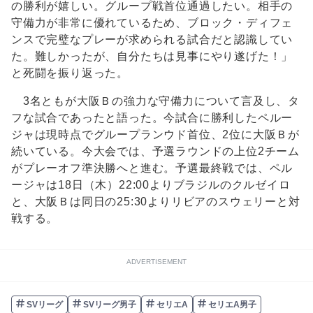
の勝利が嬉しい。グループ戦首位通過したい。相手の
守備力が非常に優れているため、ブロック・ディフェ
ンスで完璧なプレーが求められる試合だと認識してい
た。難しかったが、自分たちは見事にやり遂げた！」
と死闘を振り返った。
3名ともが大阪Ｂの強力な守備力について言及し、タ
フな試合であったと語った。今試合に勝利したペルー
ジャは現時点でグループランウド首位、2位に大阪Ｂが
続いている。今大会では、予選ラウンドの上位2チーム
がプレーオフ準決勝へと進む。予選最終戦では、ペル
ージャは18日（木）22:00よりブラジルのクルゼイロ
と、大阪Ｂは同日の25:30よりリビアのスウェリーと対
戦する。
ADVERTISEMENT
SVリーグ
SVリーグ男子
セリエA
セリエA男子