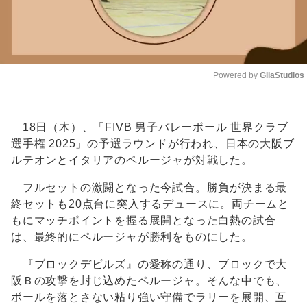
Powered by 
GliaStudios
Unmute
18日（木）、「FIVB 男子バレーボール 世界クラブ
選手権 2025」の予選ラウンドが行われ、日本の大阪ブ
ルテオンとイタリアのペルージャが対戦した。
フルセットの激闘となった今試合。勝負が決まる最
終セットも20点台に突入するデュースに。両チームと
もにマッチポイントを握る展開となった白熱の試合
は、最終的にペルージャが勝利をものにした。
『ブロックデビルズ』の愛称の通り、ブロックで大
阪Ｂの攻撃を封じ込めたペルージャ。そんな中でも、
ボールを落とさない粘り強い守備でラリーを展開、互