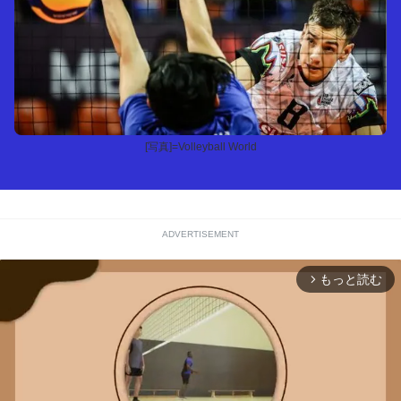
[写真]=Volleyball World
ADVERTISEMENT
もっと読む
arrow_forward_ios