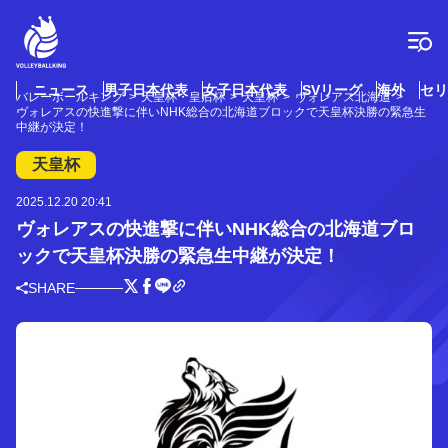
コ
ン
テ
ン
ツ
ニュース
男子日本代表
女子日本代表
SVリーグ
海外
セリ
バレーボールキング
天皇杯・皇后杯
天皇杯
ヴォレアス北海道
へ
ヴォレアスの快進撃に伴いNHK総合の北海道ブロックで天皇杯決勝の緊急生
ス
中継が決定！
キ
天皇杯
ッ
プ
2025.12.20 20:41
ヴォレアスの快進撃に伴いNHK総合の北海道ブロ
ックで天皇杯決勝の緊急生中継が決定！
SHARE