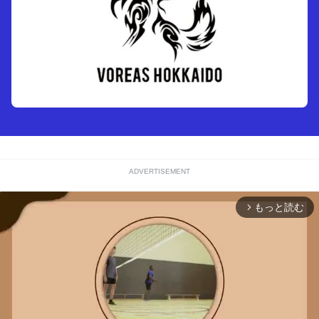
ADVERTISEMENT
もっと読む
arrow_forward_ios