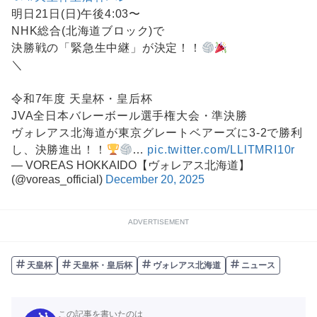
明日21日(日)午後4:03〜
NHK総合(北海道ブロック)で
決勝戦の「緊急生中継」が決定！！
＼
令和7年度 天皇杯・皇后杯
JVA全日本バレーボール選手権大会・準決勝
ヴォレアス北海道が東京グレートベアーズに3-2で勝利
し、決勝進出！！
…
pic.twitter.com/LLlTMRI10r
— VOREAS HOKKAIDO【ヴォレアス北海道】
(@voreas_official)
December 20, 2025
ADVERTISEMENT
天皇杯
天皇杯・皇后杯
ヴォレアス北海道
ニュース
この記事を書いたのは