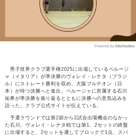
Powered by 
GliaStudios
Unmute
男子世界クラブ選手権2025に出場しているペルージ
ャ（イタリア）が準決勝のヴォレイ・レナタ（ブラジ
ル）にストレート勝利を収め、大阪ブルテオン（日
本）が待つ決勝へと進出。ペルージャに所属する石川
祐希が準決勝を振り返るとともに決勝への意気込みを
語った。クラブ公式サイトが伝えている。
予選ラウンドでは第2節から2試合出場機会のなかっ
た石川。ヴォレイ・レナタ戦では第1、2セットの終盤
に出場すると、2セットを通してブロックで1点、スパ