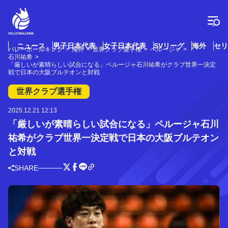
コ
ン
テ
ン
ツ
ニュース
男子日本代表
女子日本代表
SVリーグ
海外
セリ
バレーボールキング
海外
世界クラブ選手権
ペルージャ
へ
石川祐希
ス
「厳しいが素晴らしい試合になる」ペルージャ石川祐希がクラブ世界一決定
戦で日本の大阪ブルテオンと対戦
キ
ッ
世界クラブ選手権
プ
2025.12.21 12:13
「厳しいが素晴らしい試合になる」ペルージャ石川
祐希がクラブ世界一決定戦で日本の大阪ブルテオン
と対戦
SHARE