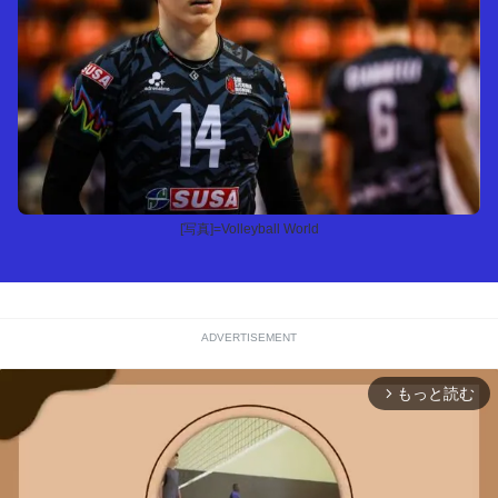
[写真]=Volleyball World
ADVERTISEMENT
もっと読む
arrow_forward_ios