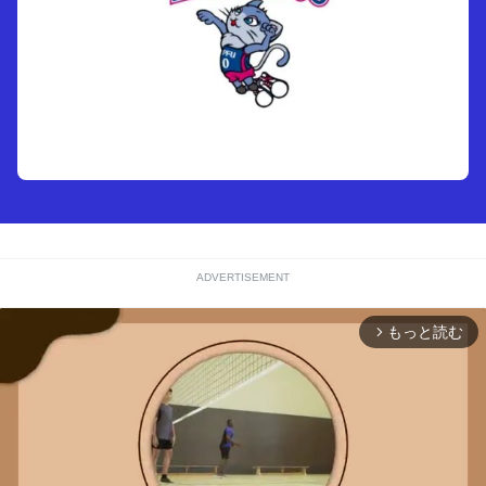
ADVERTISEMENT
もっと読む
arrow_forward_ios