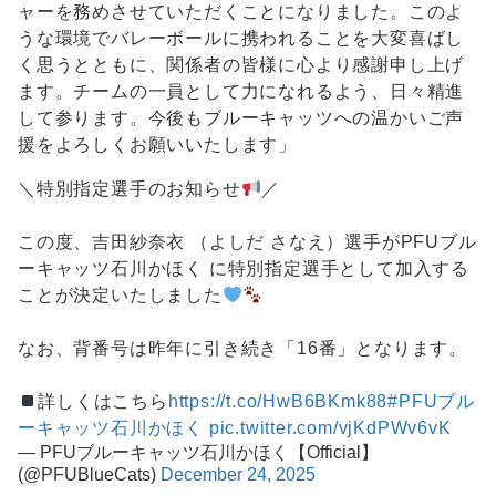
ャーを務めさせていただくことになりました。このよ
うな環境でバレーボールに携われることを大変喜ばし
く思うとともに、関係者の皆様に心より感謝申し上げ
ます。チームの一員として力になれるよう、日々精進
して参ります。今後もブルーキャッツへの温かいご声
援をよろしくお願いいたします」
＼特別指定選手のお知らせ
／
この度、吉田紗奈衣 （よしだ さなえ）選手がPFUブル
ーキャッツ石川かほく に特別指定選手として加入する
ことが決定いたしました
なお、背番号は昨年に引き続き「16番」となります。
詳しくはこちら
https://t.co/HwB6BKmk88
#PFUブル
ーキャッツ石川かほく
pic.twitter.com/vjKdPWv6vK
— PFUブルーキャッツ石川かほく【Official】
(@PFUBlueCats)
December 24, 2025