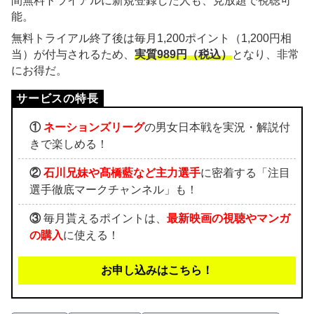
間無料トライアルに新規登録した人も、見放題で視聴可
能。
無料トライアル終了後は毎月1,200ポイント（1,200円相
当）が付与されるため、
実質989円（税込）
となり、非常
にお得だ。
①
ネーションズリーグ
の男女日本戦を実況・解説付
きで楽しめる！
②
石川兄妹や髙橋藍など主力選手
に密着する「注目
選手徹底マークチャンネル」も！
③
毎月貰えるポイントは、
最新映画の視聴やマンガ
の購入
に使える！
お申し込みはこちら！