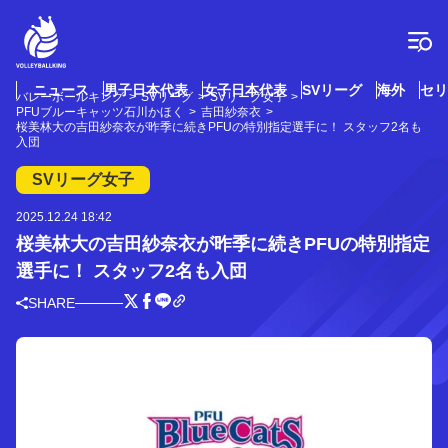
コ
ン
テ
ン
ツ
ニュース
男子日本代表
女子日本代表
SVリーグ
海外
セリ
バレーボールキング
SVリーグ
SVリーグ女子
へ
PFUブルーキャッツ石川かほく
吉田紗奈衣
ス
桜美林大の吉田紗奈衣が昨季に続きPFUの特別指定選手に！ スタッフ2名も
入団
キ
ッ
SVリーグ女子
プ
2025.12.24 18:42
桜美林大の吉田紗奈衣が昨季に続きPFUの特別指定
選手に！ スタッフ2名も入団
SHARE