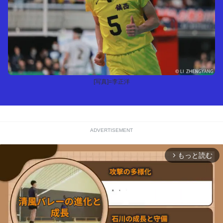
[写真]=李正洋
ADVERTISEMENT
もっと読む
arrow_forward_ios