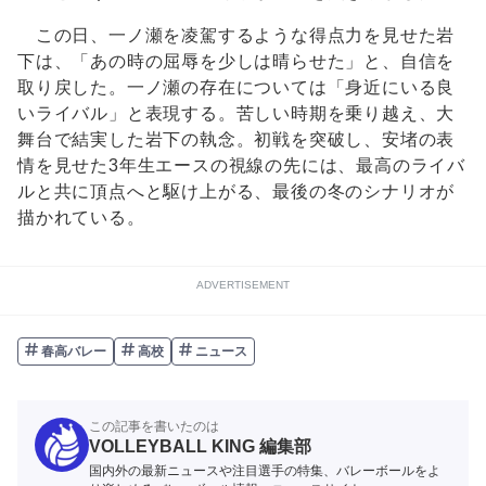
この日、一ノ瀬を凌駕するような得点力を見せた岩
下は、「あの時の屈辱を少しは晴らせた」と、自信を
取り戻した。一ノ瀬の存在については「身近にいる良
いライバル」と表現する。苦しい時期を乗り越え、大
舞台で結実した岩下の執念。初戦を突破し、安堵の表
情を見せた3年生エースの視線の先には、最高のライバ
ルと共に頂点へと駆け上がる、最後の冬のシナリオが
描かれている。
ADVERTISEMENT
春高バレー
高校
ニュース
この記事を書いたのは
VOLLEYBALL KING 編集部
国内外の最新ニュースや注目選手の特集、バレーボールをよ