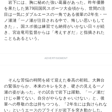
岩下には、胸に秘めた強い葛藤があった。昨年優勝
を果たした第79回国民スポーツ大会頃から、世間の注
目は一気にダブルエースの一角である後輩の2年生・一
ノ瀬漣「一ノ瀬が注目される中で、悔しい思いもして
きた」。国スポ後は練習でも納得がいかない日々が続
き、宮迫竜司監督からは「考えすぎだ」と指摘された
こともあるという。
ADVERTISEMENT
そんな苦悩の時間を経て迎えた春高の初戦。大舞台
の緊張からか、本来のキレを欠き、硬さの見える一ノ
瀬の姿があった。その試合で岩下は躍動。「一ノ瀬だ
けじゃ勝てない。自分がやらなきゃいけない」と、後
輩への尊敬の念は持ちつつも、「2年生には負けられな
い」というエースのプライドが岩下を突き動かした。