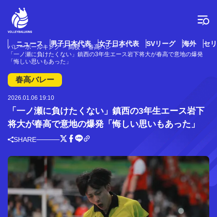
コ
ン
テ
ン
ツ
ニュース
男子日本代表
女子日本代表
SVリーグ
海外
セリ
バレーボールキング
高校
春高バレー
へ
「一ノ瀬に負けたくない」鎮西の3年生エース岩下将大が春高で意地の爆発
ス
「悔しい思いもあった」
キ
春高バレー
ッ
プ
2026.01.06 19:10
「一ノ瀬に負けたくない」鎮西の3年生エース岩下
将大が春高で意地の爆発「悔しい思いもあった」
SHARE