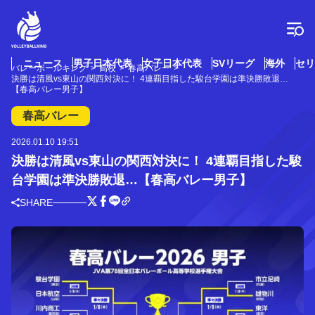
コ
ン
テ
ン
ツ
ニュース
男子日本代表
女子日本代表
SVリーグ
海外
セリ
バレーボールキング
高校
春高バレー
へ
決勝は清風vs東山の関西対決に！ 4連覇目指した駿台学園は準決勝敗退…
ス
【春高バレー男子】
キ
春高バレー
ッ
プ
2026.01.10 19:51
決勝は清風vs東山の関西対決に！ 4連覇目指した駿
台学園は準決勝敗退…【春高バレー男子】
SHARE