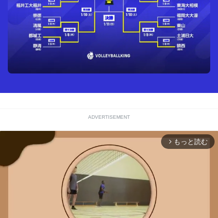
ADVERTISEMENT
もっと読む
arrow_forward_ios