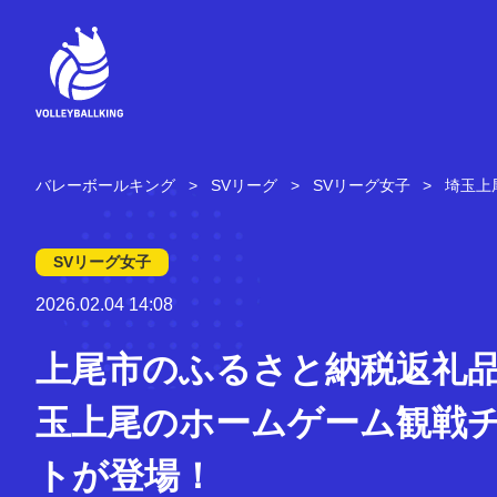
コ
ン
テ
ン
ツ
へ
ス
キ
バレーボールキング
SVリーグ
SVリーグ女子
埼玉上
ッ
プ
SVリーグ女子
2026.02.04 14:08
上尾市のふるさと納税返礼
玉上尾のホームゲーム観戦
トが登場！