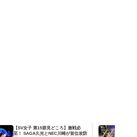
【SV女子 第15節見どころ】激戦必
2/
至！ SAGA久光とNEC川崎が首位攻防
川