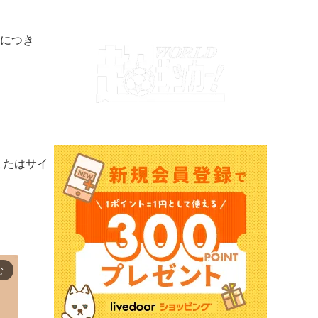
付につき
またはサイ
む