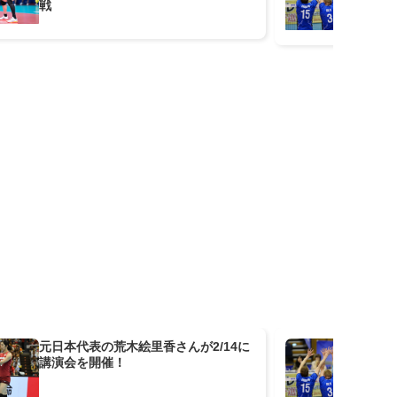
戦
元日本代表の荒木絵里香さんが2/14に
2/
講演会を開催！
川