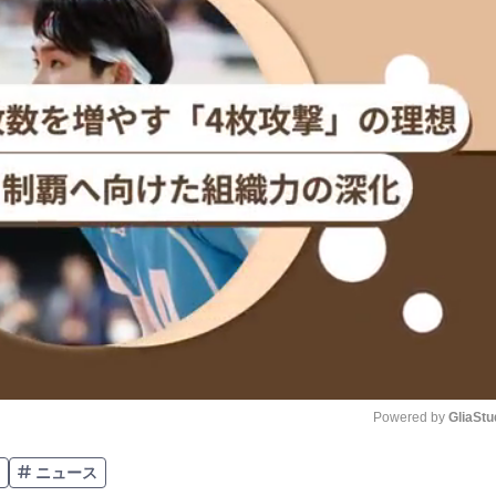
Powered by 
GliaStu
ニュース
Unmute