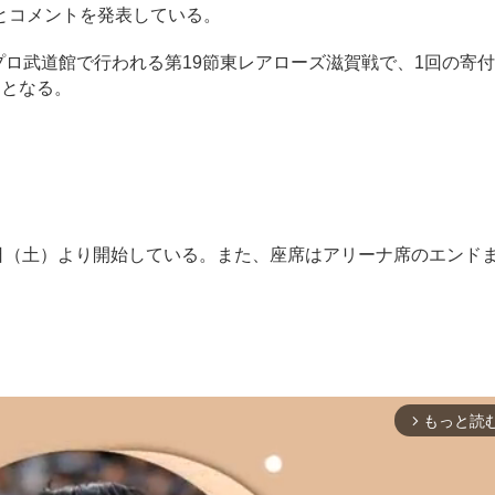
とコメントを発表している。
プロ武道館で行われる第19節東レアローズ滋賀戦で、1回の寄
品となる。
17日（土）より開始している。また、座席はアリーナ席のエンド
もっと読
arrow_forward_ios