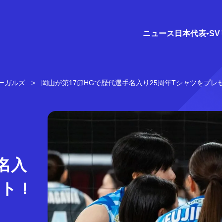
ニュース
日本代表
S
ーガルズ
岡山が第17節HGで歴代選手名入り25周年Tシャツをプレ
名入
ント！