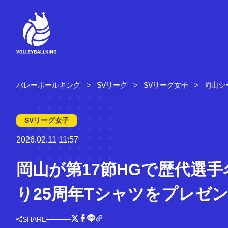
コ
ン
テ
ン
ツ
へ
ス
キ
バレーボールキング
SVリーグ
SVリーグ女子
岡山シ
ッ
プ
SVリーグ女子
2026.02.11 11:57
岡山が第17節HGで歴代選手
り25周年Tシャツをプレゼ
SHARE