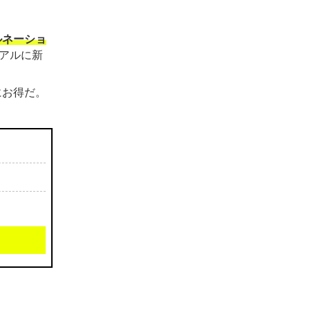
ルネーショ
アルに新
にお得だ。