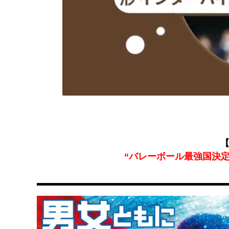
【
“バレーボール最強国決定