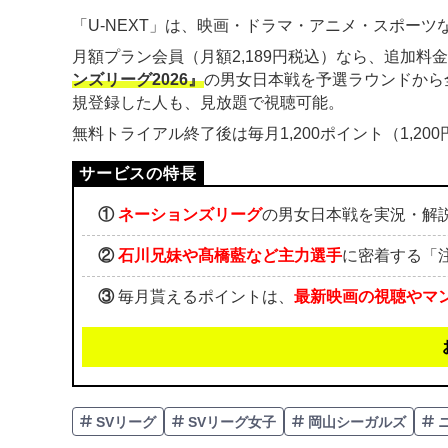
「U-NEXT」は、映画・ドラマ・アニメ・スポーツな
月額プラン会員（月額2,189円税込）なら、追加料
ンズリーグ2026』
の男女日本戦を予選ラウンドから
規登録した人も、見放題で視聴可能。
無料トライアル終了後は毎月1,200ポイント（1,2
①
ネーションズリーグ
の男女日本戦を実況・解
②
石川兄妹や髙橋藍など主力選手
に密着する「
③
毎月貰えるポイントは、
最新映画の視聴やマ
SVリーグ
SVリーグ女子
岡山シーガルズ