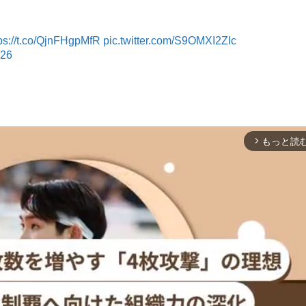
tps://t.co/QjnFHgpMfR
pic.twitter.com/S9OMXI2ZIc
026
もっと読
arrow_forward_ios