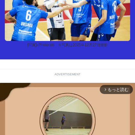
[写真]=Photoraid ※写真は2025年12月27日撮影
ADVERTISEMENT
もっと読む
arrow_forward_ios