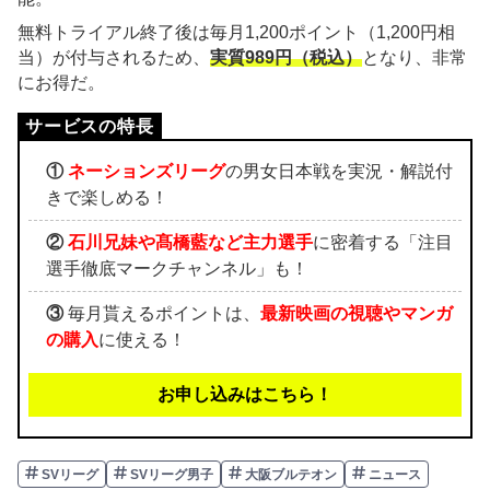
無料トライアル終了後は毎月1,200ポイント（1,200円相
当）が付与されるため、
実質989円（税込）
となり、非常
にお得だ。
①
ネーションズリーグ
の男女日本戦を実況・解説付
きで楽しめる！
②
石川兄妹や髙橋藍など主力選手
に密着する「注目
選手徹底マークチャンネル」も！
③
毎月貰えるポイントは、
最新映画の視聴やマンガ
の購入
に使える！
お申し込みはこちら！
SVリーグ
SVリーグ男子
大阪ブルテオン
ニュース