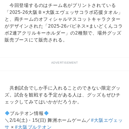
今回登場するのはチーム名がプリントされている
「2025-26大阪Ｂ×大阪エヴェッサコラボ応援タオル」
と、両チームのオフィシャルマスコットキャラクター
がデザインされた「2025-26パピネス×まいどくんコラ
ボ2連アクリルキーホルダー」の2種類で、場外グッズ
販売ブースにて販売される。
ADVERTISEMENT
共創試合でしか手に入れることのできない限定グッ
ズ。試合を観戦する予定がある人は、グッズもぜひチ
ェックしてみてはいかがだろうか。
ブルテオン情報
＼2/14(土)・15(日) 舞洲ホームゲーム／
#大阪エヴェッ
サ
×
#大阪ブルテオン