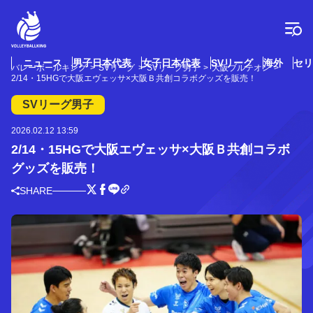
コ
ン
テ
ン
ツ
ニュース
男子日本代表
女子日本代表
SVリーグ
海外
セリ
バレーボールキング
SVリーグ
SVリーグ男子
大阪ブルテオン
へ
2/14・15HGで大阪エヴェッサ×大阪Ｂ共創コラボグッズを販売！
ス
キ
SVリーグ男子
ッ
プ
2026.02.12 13:59
2/14・15HGで大阪エヴェッサ×大阪Ｂ共創コラボ
グッズを販売！
SHARE