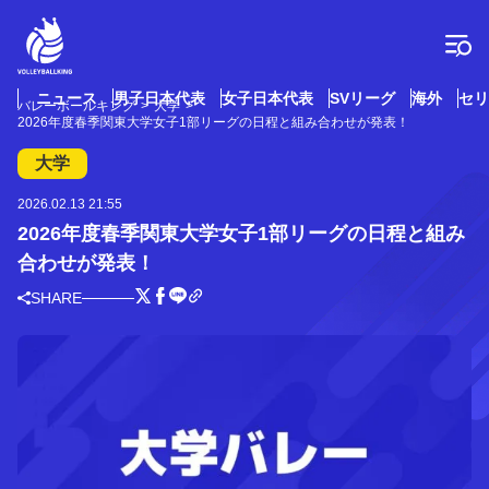
コ
ン
テ
ン
ツ
ニュース
男子日本代表
女子日本代表
SVリーグ
海外
セリ
バレーボールキング
大学
へ
2026年度春季関東大学女子1部リーグの日程と組み合わせが発表！
ス
キ
大学
ッ
プ
2026.02.13 21:55
2026年度春季関東大学女子1部リーグの日程と組み
合わせが発表！
SHARE