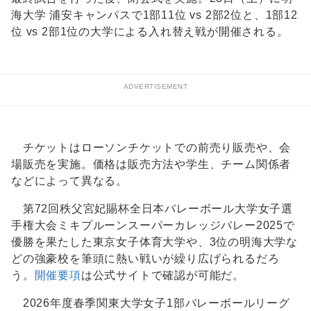
海大学 浦安キャンパスで1部11位 vs 2部2位と、1部12
位 vs 2部1位の大学による入れ替え戦が開催される。
ADVERTISEMENT
チケットはローソンチケットでの前売り販売や、会
場販売を実施。価格は販売方法や学生、チーム関係者
などによって異なる。
第72回秩⽗宮妃賜杯全⽇本バレーボール⼤学⼥⼦選
⼿権⼤会ミキプルーンスーパーカレッジバレー2025で
優勝を果たした東京⼥⼦体育⼤学や、3位の明海大学な
どの強豪校を筆頭に熱い戦いが繰り広げられるだろ
う。
開催要項
は公式サイトで確認が可能だ。
2026年度春季関東大学女子1部バレーボールリーグ