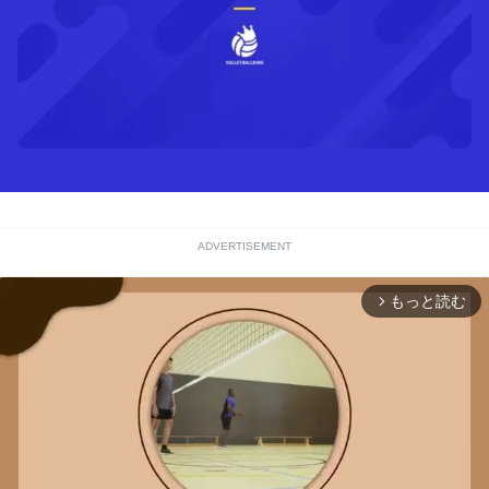
ADVERTISEMENT
もっと読む
arrow_forward_ios