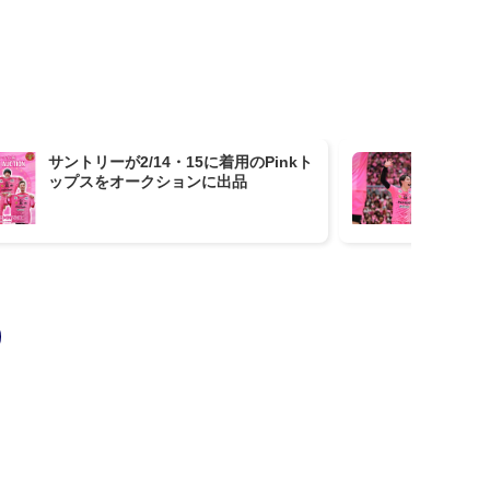
サントリーが2/14・15に着用のPinkト
【
ップスをオークションに出品
らず
【第