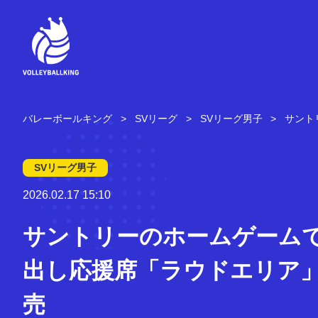
コ
ン
テ
ン
ツ
へ
ス
キ
バレーボールキング
SVリーグ
SVリーグ男子
サント
ッ
プ
SVリーグ男子
2026.02.17 15:10
サントリーのホームゲーム
出し応援席「ラウドエリア
売