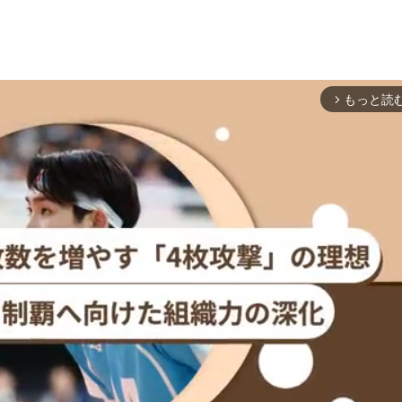
もっと読
arrow_forward_ios