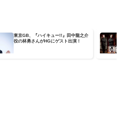
東京GB、『ハイキュー!!』田中龍之介
東京
役の林勇さんがHGにゲスト出演！
岡戦