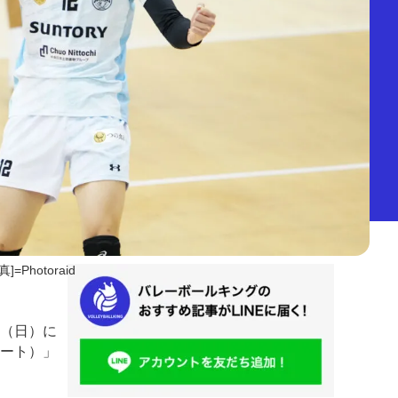
真]=Photoraid
日（日）に
シート）」