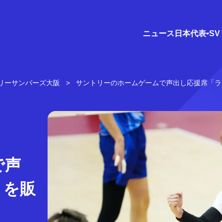
ニュース
日本代表
S
リーサンバーズ大阪
サントリーのホームゲームで声出し応援席「ラ
で声
」を販