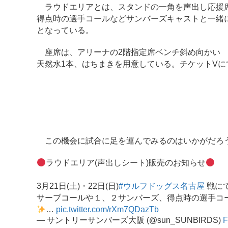
ラウドエリアとは、スタンドの一角を声出し応援席
得点時の選手コールなどサンバーズキャストと一緒
となっている。
座席は、アリーナの2階指定席ベンチ斜め向かい (セ
天然水1本、はちまきを用意している。チケットVに
この機会に試合に足を運んでみるのはいかがだろ
ラウドエリア(声出しシート)販売のお知らせ
3月21日(土)・22日(日)
#ウルフドッグス名古屋
戦に
サーブコールや１、２サンバーズ、得点時の選手コ
…
pic.twitter.com/rXm7QDazTb
— サントリーサンバーズ大阪 (@sun_SUNBIRDS)
F