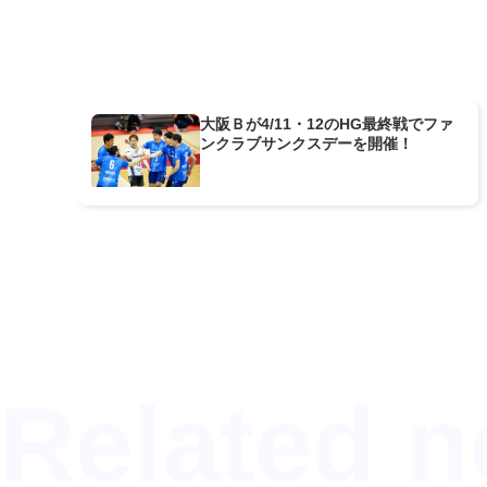
大阪Ｂが4/11・12のHG最終戦でファ
ンクラブサンクスデーを開催！