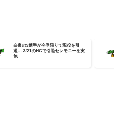
奈良の3選手が今季限りで現役を引
奈良
退… 3/21のHGで引退セレモニーを実
レ
施