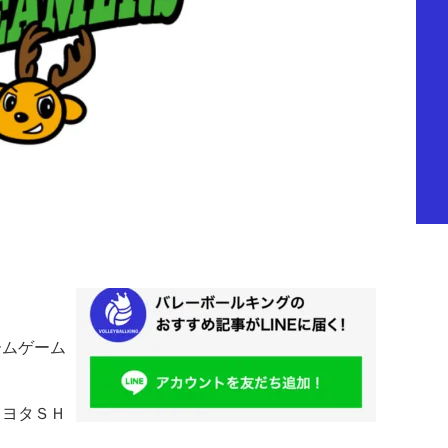
ームゲーム
トヨタＳＨ