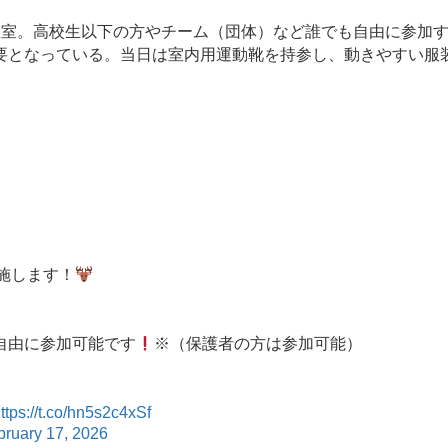
室。高校生以下の方やチーム（団体）など誰でも自由に参加
要となっている。当日は室内用運動靴を持参し、動きやすい服
施します！
自由に参加可能です
※（保護者の方は参加可能）
ttps://t.co/hn5s2c4xSf
bruary 17, 2026