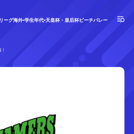
Vリーグ
海外
学生年代
天皇杯・皇后杯
ビーチバレー
催！