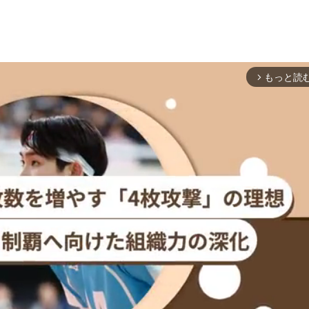
もっと読
arrow_forward_ios