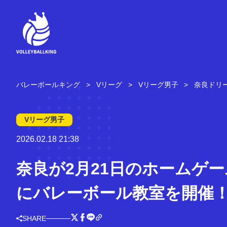
コ
ン
テ
ン
ツ
へ
ス
キ
バレーボールキング
Vリーグ
Vリーグ男子
奈良ドリ
ッ
プ
Vリーグ男子
2026.02.18 21:38
奈良が2月21日のホームゲ
にバレーボール教室を開催
SHARE