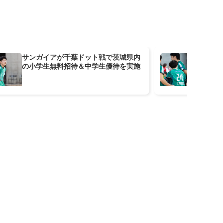
サンガイアが千葉ドット戦で茨城県内
合計
の小学生無料招待＆中学生優待を実施
H
施