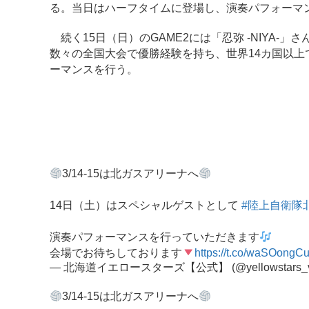
る。当日はハーフタイムに登場し、演奏パフォーマ
続く15日（日）のGAME2には「忍弥 -NIYA-」
数々の全国大会で優勝経験を持ち、世界14カ国以
ーマンスを行う。
3/14-15は北ガスアリーナへ
14日（土）はスペシャルゲストとして
#陸上自衛隊
演奏パフォーマンスを行っていただきます
会場でお待ちしております
https://t.co/waSOongC
— 北海道イエロースターズ【公式】 (@yellowstars_
3/14-15は北ガスアリーナへ