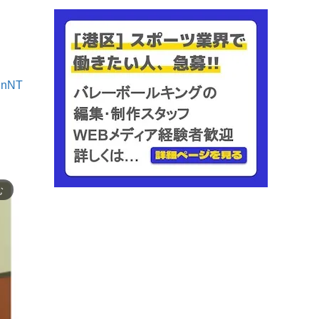
pMnNT
む