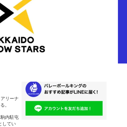
スアリーナ
いる。
真駒内駐屯
としてい