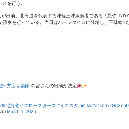
ンスを行う。
さんが出演。北海道を代表する津軽三味線奏者である「忍弥 -NIY
上で演奏を行っている。当日はハーフタイムに登場し、三味線の
北部方面音楽隊
の皆さんの出演が決定
ud
#北海道イエロースターズ
#イエスタ
pic.twitter.com/kGuXeu
vb)
March 5, 2026