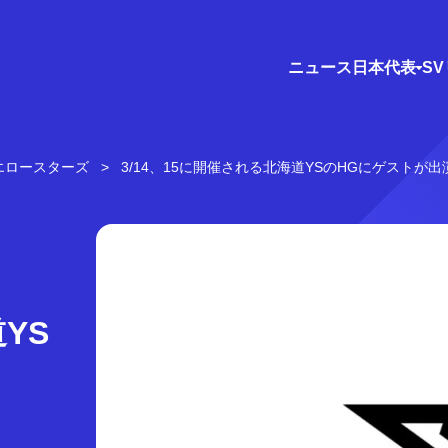
ニュース
日本代表
S
エロースターズ
3/14、15に開催される北海道YSのHGにゲストが出
YS