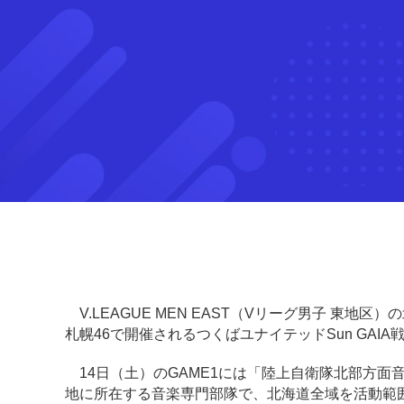
V.LEAGUE MEN EAST（Vリーグ男子 東地
札幌46で開催されるつくばユナイテッドSun GA
14日（土）のGAME1には「陸上自衛隊北部方面
地に所在する音楽専門部隊で、北海道全域を活動範