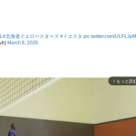
1L
#北海道イエロースターズ
#イエスタ
pic.twitter.com/ULFLJ
vb)
March 6, 2026
もっと読
arrow_forward_ios