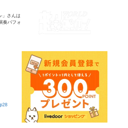
A-」さんは
演奏パフォ
0p28