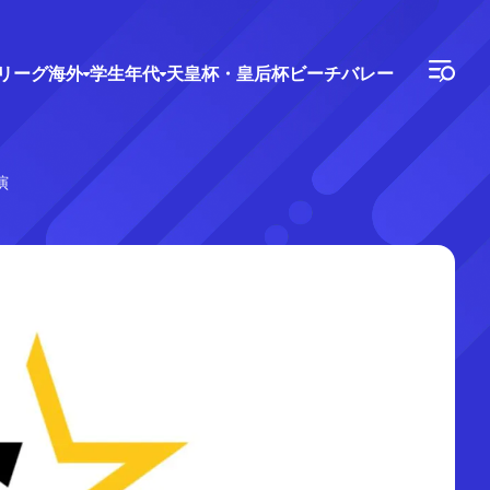
Vリーグ
海外
学生年代
天皇杯・皇后杯
ビーチバレー
演