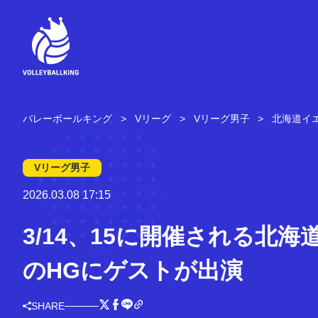
コ
ン
テ
ン
ツ
へ
ス
キ
バレーボールキング
Vリーグ
Vリーグ男子
北海道イ
ッ
プ
Vリーグ男子
2026.03.08 17:15
3/14、15に開催される北海道
のHGにゲストが出演
SHARE