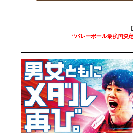
【
“バレーボール最強国決定