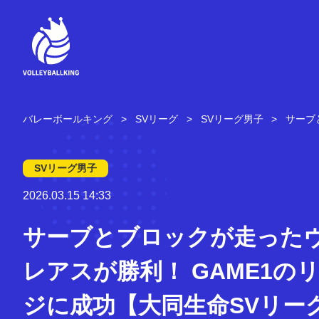
コ
ン
テ
ン
ツ
へ
ス
キ
バレーボールキング
SVリーグ
SVリーグ男子
サーブ
ッ
プ
SVリーグ男子
2026.03.15 14:33
サーブとブロックが走った
レアスが勝利！ GAME1の
ジに成功【大同生命SVリー