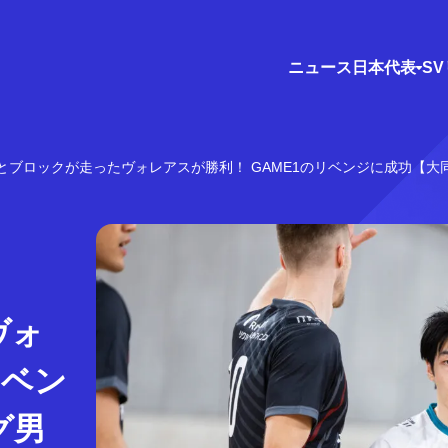
ニュース
日本代表
S
とブロックが走ったヴォレアスが勝利！ GAME1のリベンジに成功【大同
ヴォ
リベン
グ男