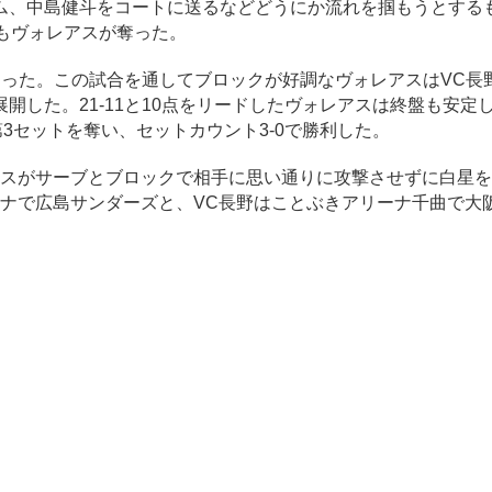
ム、中島健斗をコートに送るなどどうにか流れを掴もうとする
トもヴォレアスが奪った。
った。この試合を通してブロックが好調なヴォレアスはVC長
開した。21-11と10点をリードしたヴォレアスは終盤も安定
第3セットを奪い、セットカウント3-0で勝利した。
アスがサーブとブロックで相手に思い通りに攻撃させずに白星
ーナで広島サンダーズと、VC長野はことぶきアリーナ千曲で大