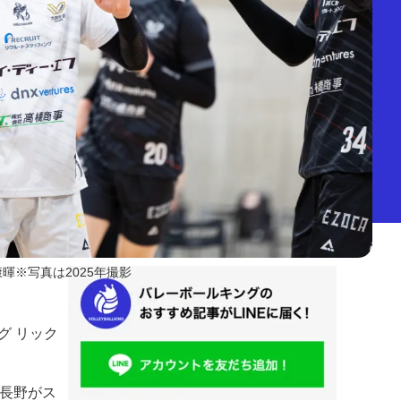
康暉※写真は2025年撮影
グ リック
C長野がス