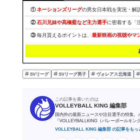
①
ネーションズリーグ
の男女日本戦を実況・解
②
石川兄妹や髙橋藍など主力選手
に密着する「
③
毎月貰えるポイントは、
最新映画の視聴やマ
SVリーグ
SVリーグ男子
ヴォレアス北海道
この記事を書いたのは
VOLLEYBALL KING 編集部
国内外の最新ニュースや注目選手の特集、
『VOLLEYBALLKING（バレーボールキ
VOLLEYBALL KING 編集部 の記事をも