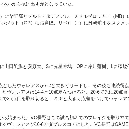
ンネルから抜け出す形となっていた。
）に染野輝とメルト・タンメアル、ミドルブロッカー（MB）
ポジット（OP）に張育陞、リベロ（L）に外崎航平をスタメ
に山田航旗と安原大、Sに赤星伸城、OPに岸川蓮樹、Lに磯脇
としたヴォレアスが7-2と大きくリードし、その後も連続得
ヴォレアスは14-4と10点差をつけると、20-6で先に20点
で25点目を取り切ると、25-8と大きく点差をつけてヴォレア
から始まった。VC長野はこの試合初めてのブレイクを取り立
ヴォレアスが16-8とダブルスコアにした。VC長野はGAME