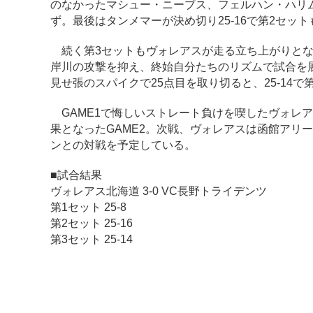
のなかったマシュー・ニーブス、フェルハン・ハリ
ず。最後はタンメマーが決め切り25-16で第2セッ
続く第3セットもヴォレアスが走る立ち上がりとな
岸川の攻撃を抑え、終始自分たちのリズムで試合を展
見せ張のスパイクで25点目を取り切ると、25-14で
GAME1で悔しいストレート負けを喫したヴォレ
果となったGAME2。次戦、ヴォレアスは函館アリ
ンとの対戦を予定している。
■試合結果
ヴォレアス北海道 3-0 VC長野トライデンツ
第1セット 25-8
第2セット 25-16
第3セット 25-14