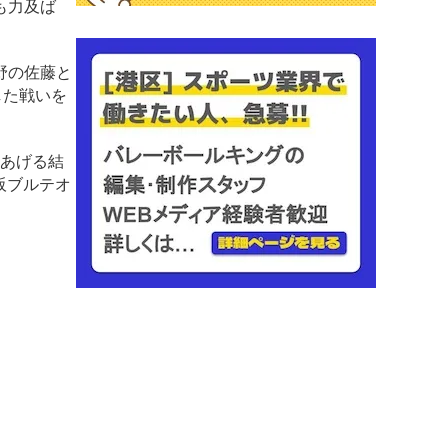
も力及ば
野の佐藤と
した戦いを
をあげる結
阪ブルテオ