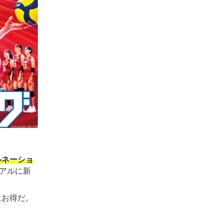
ルネーショ
アルに新
にお得だ。