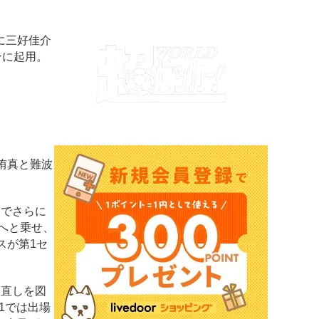
に三好佳介
ンに起用。
侑真と難波
点でさらに
台へと乗せ、
スが第1セ
て直しを図
1では出場