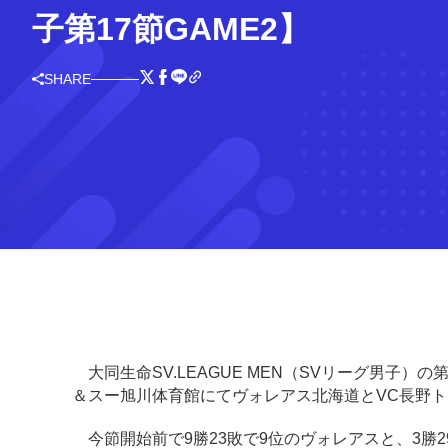
子第17節GAME2】
SHARE
大同生命SV.LEAGUE MEN（SVリーグ男子）の
＆スー旭川体育館にてヴォレアス北海道とVC長野
今節開始前で9勝23敗で9位のヴォレアスと、3勝2