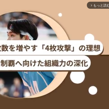
もっと読
arrow_forward_ios