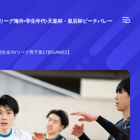
Vリーグ
海外
学生年代
天皇杯・皇后杯
ビーチバレー
生命SVリーグ男子第17節GAME2】