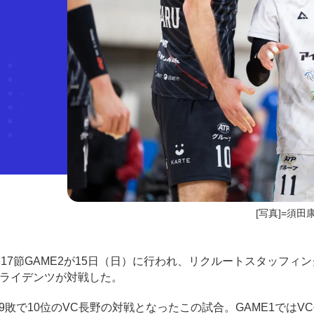
[写真]=須田
第17節GAME2が15日（日）に行われ、リクルートスタッフィン
トライデンツが対戦した。
9敗で10位のVC長野の対戦となったこの試合。GAME1ではV