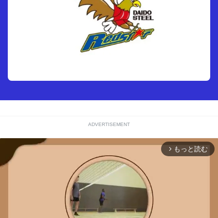
ADVERTISEMENT
もっと読む
arrow_forward_ios