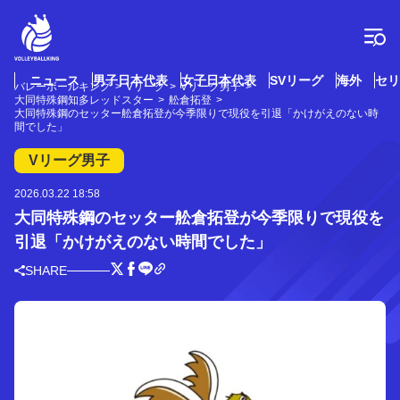
コ
ン
テ
ン
ツ
ニュース
男子日本代表
女子日本代表
SVリーグ
海外
セリ
バレーボールキング
Vリーグ
Vリーグ男子
へ
大同特殊鋼知多レッドスター
舩倉拓登
ス
大同特殊鋼のセッター舩倉拓登が今季限りで現役を引退「かけがえのない時
間でした」
キ
ッ
Vリーグ男子
プ
2026.03.22 18:58
大同特殊鋼のセッター舩倉拓登が今季限りで現役を
引退「かけがえのない時間でした」
SHARE