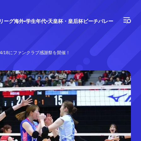
Vリーグ
海外
学生年代
天皇杯・皇后杯
ビーチバレー
/18にファンクラブ感謝祭を開催！