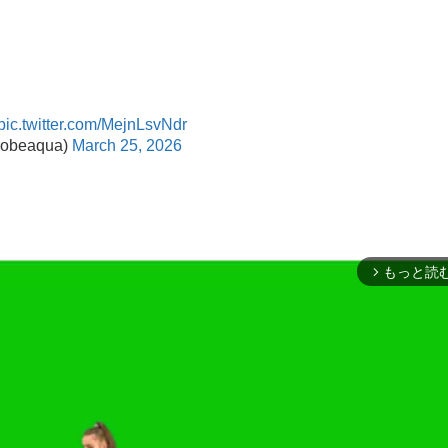
pic.twitter.com/MejnLsvNdr
eaqua)
March 25, 2026
もっと読
arrow_forward_ios