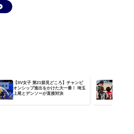
【SV女子 第21節見どころ】チャンピ
デ
オンシップ進出をかけた大一番！ 埼玉
ラ
上尾とデンソーが直接対決
催