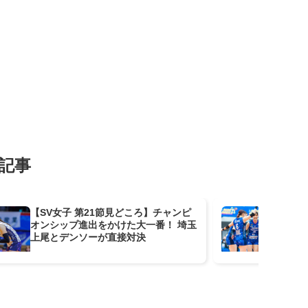
記事
【SV女子 第21節見どころ】チャンピ
【
オンシップ進出をかけた大一番！ 埼玉
それ
上尾とデンソーが直接対決
As
節