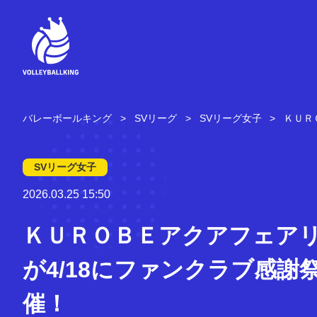
コ
ン
テ
ン
ツ
へ
ス
キ
バレーボールキング
SVリーグ
SVリーグ女子
ＫＵＲ
ッ
プ
SVリーグ女子
2026.03.25 15:50
ＫＵＲＯＢＥアクアフェア
が4/18にファンクラブ感謝
催！