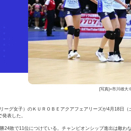
[写真]=市川雄大
（SVリーグ女子）のＫＵＲＯＢＥアクアフェアリーズが4月18日
で発表した。
6勝24敗で11位につけている。チャンピオンシップ進出は敵わ