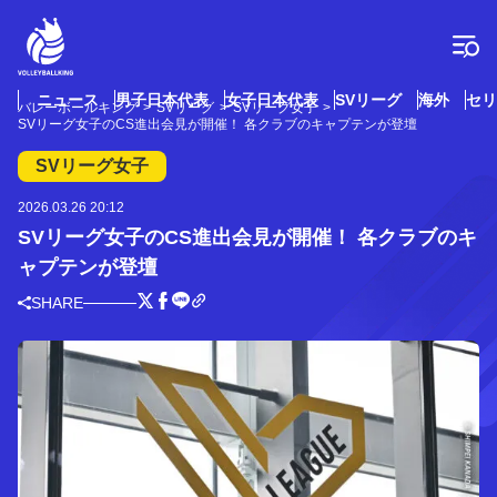
コ
ン
テ
ン
ツ
ニュース
男子日本代表
女子日本代表
SVリーグ
海外
セリ
バレーボールキング
SVリーグ
SVリーグ女子
へ
SVリーグ女子のCS進出会見が開催！ 各クラブのキャプテンが登壇
ス
キ
SVリーグ女子
ッ
プ
2026.03.26 20:12
SVリーグ女子のCS進出会見が開催！ 各クラブのキ
ャプテンが登壇
SHARE