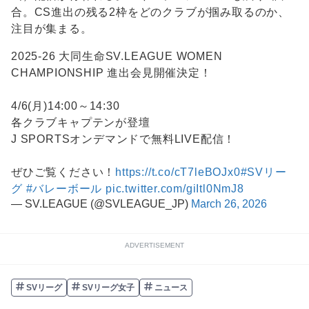
合。CS進出の残る2枠をどのクラブが掴み取るのか、
注目が集まる。
2025-26 大同生命SV.LEAGUE WOMEN
CHAMPIONSHIP 進出会見開催決定！
4/6(月)14:00～14:30
各クラブキャプテンが登壇
J SPORTSオンデマンドで無料LIVE配信！
ぜひご覧ください！
https://t.co/cT7leBOJx0
#SVリー
グ
#バレーボール
pic.twitter.com/giItl0NmJ8
— SV.LEAGUE (@SVLEAGUE_JP)
March 26, 2026
ADVERTISEMENT
SVリーグ
SVリーグ女子
ニュース