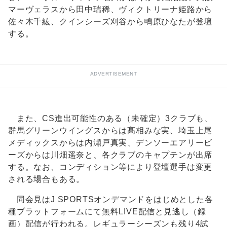
マーヴェラスから田中瑞稀、ヴィクトリーナ姫路から
佐々木千紘、クインシーズ刈谷から鴫原ひなたが登壇
する。
ADVERTISEMENT
また、CS進出可能性のある（未確定）3クラブも、
群馬グリーンウイングスからは髙相みな実、埼玉上尾
メディックスからは内瀬戸真実、デンソーエアリービ
ーズからは川畑遥奈と、各クラブのキャプテンが出席
する。なお、コンディション等により登壇選手は変更
される場合もある。
同会見はJ SPORTSオンデマンドをはじめとした各
種プラットフォームにて無料LIVE配信と見逃し（録
画）配信が行われる。レギュラーシーズンも残り4試