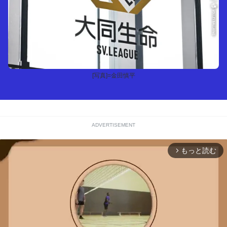
[写真]=金田慎平
ADVERTISEMENT
もっと読む
arrow_forward_ios