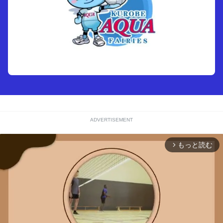
ADVERTISEMENT
もっと読む
arrow_forward_ios