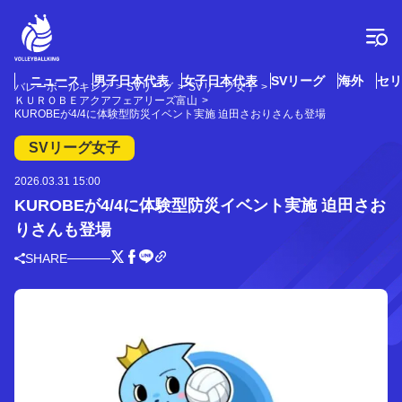
コ
ン
テ
ン
ツ
ニュース
男子日本代表
女子日本代表
SVリーグ
海外
セリ
バレーボールキング
SVリーグ
SVリーグ女子
へ
ＫＵＲＯＢＥアクアフェアリーズ富山
ス
KUROBEが4/4に体験型防災イベント実施 迫田さおりさんも登場
キ
SVリーグ女子
ッ
プ
2026.03.31 15:00
KUROBEが4/4に体験型防災イベント実施 迫田さお
りさんも登場
SHARE