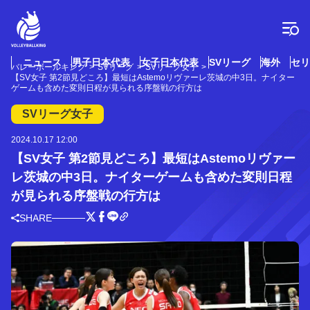
コ
ン
テ
ン
ツ
ニュース
男子日本代表
女子日本代表
SVリーグ
海外
セリ
バレーボールキング
SVリーグ
SVリーグ女子
へ
【SV女子 第2節見どころ】最短はAstemoリヴァーレ茨城の中3日。ナイター
ス
ゲームも含めた変則日程が見られる序盤戦の行方は
キ
SVリーグ女子
ッ
プ
2024.10.17 12:00
【SV女子 第2節見どころ】最短はAstemoリヴァー
レ茨城の中3日。ナイターゲームも含めた変則日程
が見られる序盤戦の行方は
SHARE