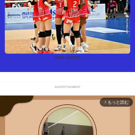
[写真]=金田慎平
ADVERTISEMENT
もっと読む
arrow_forward_ios