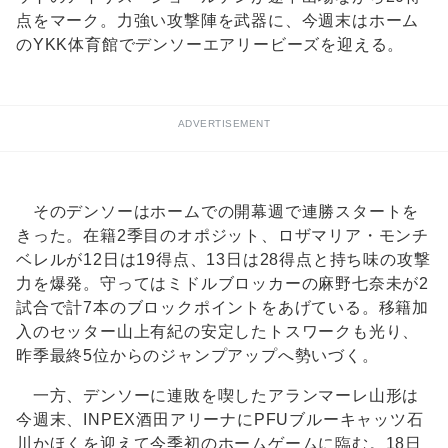
点をマーク。力強い攻撃陣を武器に、今週末はホーム
のYKK体育館でデンソーエアリービーズを迎える。
ADVERTISEMENT
そのデンソーはホームでの開幕週で連勝スタートを
きった。在籍2季目のオポジット、ロザマリア・モンチ
ベレルが12日は19得点、13日は28得点と持ち味の攻撃
力を爆発。守ってはミドルブロッカーの麻野七奈未が2
試合で計7本のブロックポイントをあげている。移籍加
入のセッター山上有紀の安定したトスワークも光り、
昨季最終5位からのジャンプアップへ勢いづく。
一方、デンソーに連敗を喫したアランマーレ山形は
今週末、INPEX酒田アリーナにPFUブルーキャッツ石
川かほくを迎えて今季初のホームゲームに臨む。18日