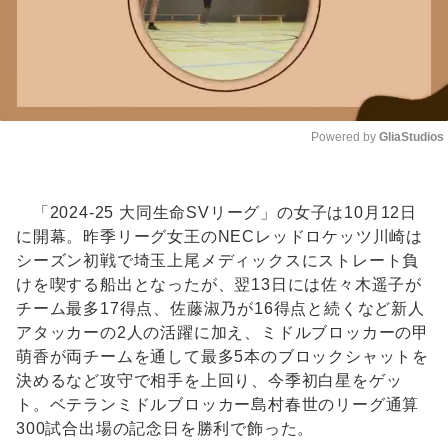
Powered by 
GliaStudios
Unmute
「2024-25 大同生命SVリーグ」の女子は10月12日
に開幕。昨季リーグ女王のNECレッドロケッツ川崎は
シーズン初戦で埼玉上尾メディックスにストレート負
けを喫する船出となったが、翌13日には佐々木遥子が
チーム最多17得点、佐藤淑乃が16得点と続くなど新人
アタッカーの2人の活躍に加え、ミドルブロッカーの甲
萌香が両チームを通して最多5本のブロックシャットを
決めるなど攻守で相手を上回り、今季初白星をゲッ
ト。ベテランミドルブロッカー島村春世のリーグ通算
300試合出場の記念日を勝利で飾った。