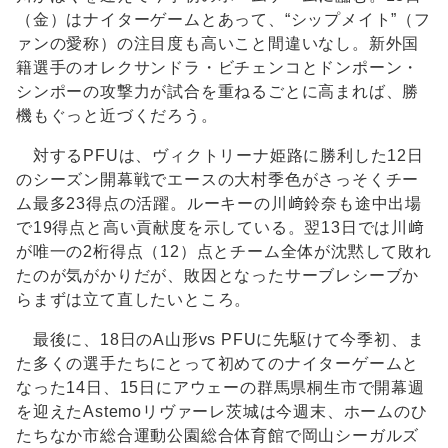
（金）はナイターゲームとあって、“シップメイト”（フ
ァンの愛称）の注目度も高いこと間違いなし。新外国
籍選手のオレクサンドラ・ビチェンコとドンポーン・
シンポーの攻撃力が試合を重ねるごとに高まれば、勝
機もぐっと近づくだろう。
対するPFUは、ヴィクトリーナ姫路に勝利した12日
のシーズン開幕戦でエースの大村季色がさっそくチー
ム最多23得点の活躍。ルーキーの川﨑鈴奈も途中出場
で19得点と高い貢献度を示している。翌13日では川﨑
が唯一の2桁得点（12）点とチーム全体が沈黙して敗れ
たのが気がかりだが、敗因となったサーブレシーブか
らまずは立て直したいところ。
最後に、18日のA山形vs PFUに先駆けて今季初、ま
た多くの選手たちにとって初めてのナイターゲームと
なった14日、15日にアウェーの群馬県桐生市で開幕週
を迎えたAstemoリヴァーレ茨城は今週末、ホームのひ
たちなか市総合運動公園総合体育館で岡山シーガルズ