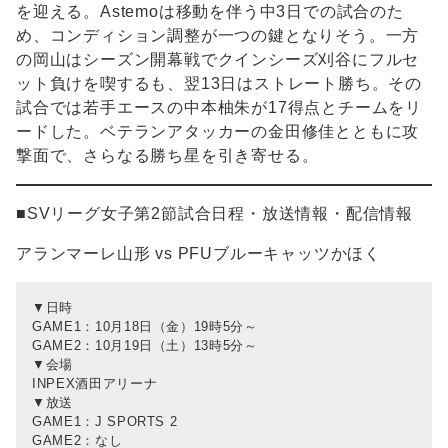
を迎える。Astemoは移動を伴う中3日での試合のた
め、コンディション調整が一つの鍵となりそう。一方
の岡山はシーズン開幕戦でクインシーズ刈谷にフルセ
ット負けを喫するも、翌13日はストレート勝ち。その
試合では若手エースの中本柚朱が17得点とチームをリ
ードした。ベテランアタッカーの金田修佳とともに攻
撃面で、さらなる勝ち星を引き寄せる。
■SVリーグ女子第2節試合日程・放送情報・配信情報
アランマーレ山形 vs PFUブルーキャッツかほく
▼日時
GAME1：10月18日（金）19時5分～
GAME2：10月19日（土）13時5分～
▼会場
INPEX酒田アリーナ
▼放送
GAME1：J SPORTS 2
GAME2：なし