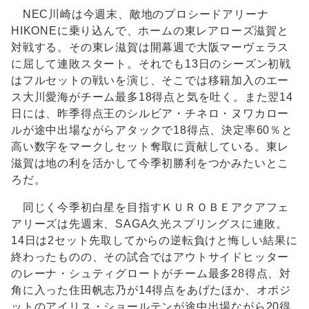
NEC川崎は今週末、敵地のプロシードアリーナ
HIKONEに乗り込んで、ホームの東レアローズ滋賀と
対戦する。その東レ滋賀は開幕週で大阪マーヴェラス
に屈して連敗スタート。それでも13日のシーズン初戦
はフルセットの戦いを演じ、そこでは移籍加入のエー
ス大川愛海がチーム最多18得点と気を吐く。また翌14
日には、昨季得点王のシルビア・チネロ・ヌワカロー
ルが途中出場ながらアタックで18得点、決定率60％と
高い数字をマークしセット奪取に貢献している。東レ
滋賀は地の利を活かして今季初勝利をつかみたいとこ
ろだ。
同じく今季初白星を目指すＫＵＲＯＢＥアクアフェ
アリーズは先週末、SAGA久光スプリングスに連敗。
14日は2セット先取してからの逆転負けと悔しい結果に
終わったものの、その試合ではアウトサイドヒッター
のレーナ・シュティグロートがチーム最多28得点、対
角に入った住田帆志乃が14得点をあげたほか、オポジ
ットのアイリス・ショールテンが途中出場ながら20得