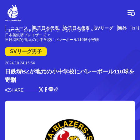
コ
ン
テ
ン
ツ
ニュース
男子日本代表
女子日本代表
SVリーグ
海外
セリ
バレーボールキング
SVリーグ
SVリーグ男子
へ
日本製鉄堺ブレイザーズ
ス
日鉄堺BZが地元の小中学校にバレーボール110球を寄贈
キ
SVリーグ男子
ッ
プ
2024.10.24 15:54
日鉄堺BZが地元の小中学校にバレーボール110球を
寄贈
SHARE