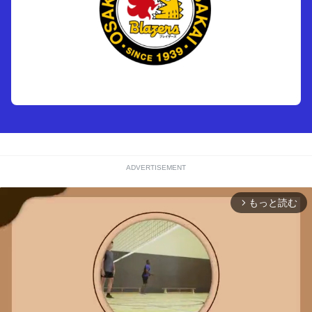
ADVERTISEMENT
もっと読む
arrow_forward_ios