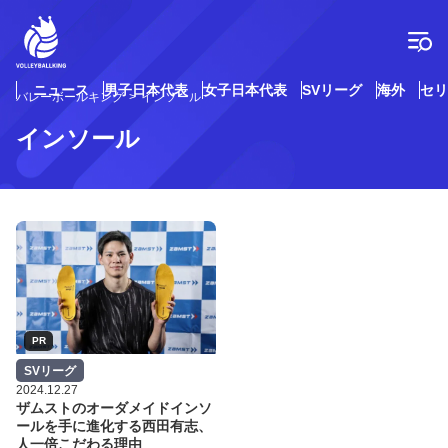
コ
ン
テ
ン
ツ
ニュース
男子日本代表
女子日本代表
SVリーグ
海外
セリ
バレーボールキング
インソール
へ
ス
インソール
キ
ッ
プ
SVリーグ
2024.12.27
ザムストのオーダメイドインソ
ールを手に進化する西田有志、
人一倍こだわる理由