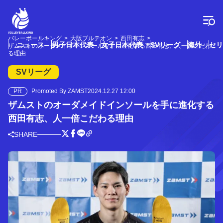
コ
ン
テ
ン
バレーボールキング
大阪ブルテオン
西田有志
ツ
ニュース
男子日本代表
女子日本代表
SVリーグ
海外
セリ
ザムストのオーダメイドインソールを手に進化する西田有志、人一倍こだわ
へ
る理由
ス
SVリーグ
キ
ッ
PR
Promoted By ZAMST
2024.12.27 12:00
プ
ザムストのオーダメイドインソールを手に進化する
西田有志、人一倍こだわる理由
SHARE