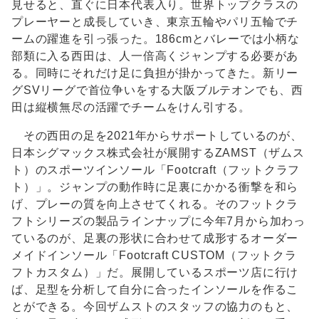
見せると、直ぐに日本代表入り。世界トップクラスの
プレーヤーと成長していき、東京五輪やパリ五輪でチ
ームの躍進を引っ張った。186cmとバレーでは小柄な
部類に入る西田は、人一倍高くジャンプする必要があ
る。同時にそれだけ足に負担が掛かってきた。新リー
グSVリーグで首位争いをする大阪ブルテオンでも、西
田は縦横無尽の活躍でチームをけん引する。
その西田の足を2021年からサポートしているのが、
日本シグマックス株式会社が展開するZAMST（ザムス
ト）のスポーツインソール「Footcraft（フットクラフ
ト）」。ジャンプの動作時に足裏にかかる衝撃を和ら
げ、プレーの質を向上させてくれる。そのフットクラ
フトシリーズの製品ラインナップに今年7月から加わっ
ているのが、足裏の形状に合わせて成形するオーダー
メイドインソール「Footcraft CUSTOM（フットクラ
フトカスタム）」だ。展開しているスポーツ店に行け
ば、足型を分析して自分に合ったインソールを作るこ
とができる。今回ザムストのスタッフの協力のもと、