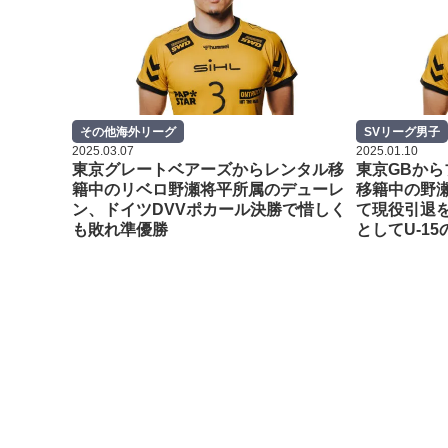
その他海外リーグ
SVリーグ男子
2025.03.07
2025.01.10
東京グレートベアーズからレンタル移
東京GBか
籍中のリベロ野瀬将平所属のデューレ
移籍中の野
ン、ドイツDVVポカール決勝で惜しく
て現役引退
も敗れ準優勝
としてU-1