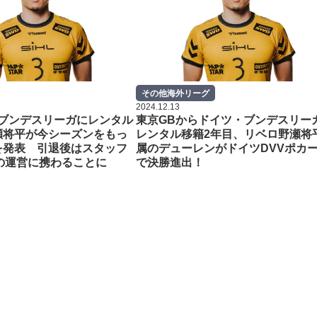
その他海外リーグ
2024.12.13
らブンデスリーガにレンタル
東京GBからドイツ・ブンデスリー
瀬将平が今シーズンをもっ
レンタル移籍2年目、リベロ野瀬将
を発表 引退後はスタッフ
属のデューレンがドイツDVVポカ
5の運営に携わることに
で決勝進出！