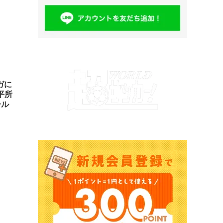
ガに
平所
ール