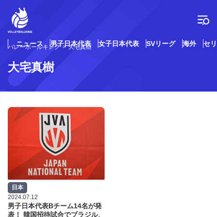
コ
ン
テ
ン
ツ
ニュース
男子日本代表
女子日本代表
SVリーグ
海外
セリ
バレーボールキング
大宅真樹
へ
ス
大宅真樹
キ
ッ
プ
日本
2024.07.12
男子日本代表Bチーム14名が発
表！ 韓国招待試合でブラジル、