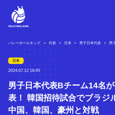
コ
ン
テ
ン
ツ
へ
ス
キ
バレーボールキング
代表
日本
男子日本代表
男
ッ
プ
日本
2024.07.12 16:45
男子日本代表Bチーム14名
表！ 韓国招待試合でブラジ
中国、韓国、豪州と対戦