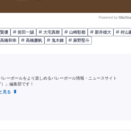
Powered by 
GliaStu
賢優
前田一誠
大宅真樹
山崎彰都
新井雄大
村山
Unmute
高橋和幸
高橋慶帆
鬼木錬
麻野堅斗
バレーボールをより楽しめるバレーボール情報・ニュースサイト
ング）』編集部です！
っと見る