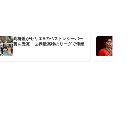
髙橋藍がセリエAのベストレシーバー
「
賞を受賞！世界最高峰のリーグで偉業
ン
ウ
「