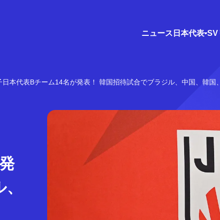
ニュース
日本代表
S
子日本代表Bチーム14名が発表！ 韓国招待試合でブラジル、中国、韓国
が発
ル、