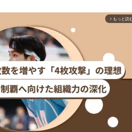
もっと読
arrow_forward_ios