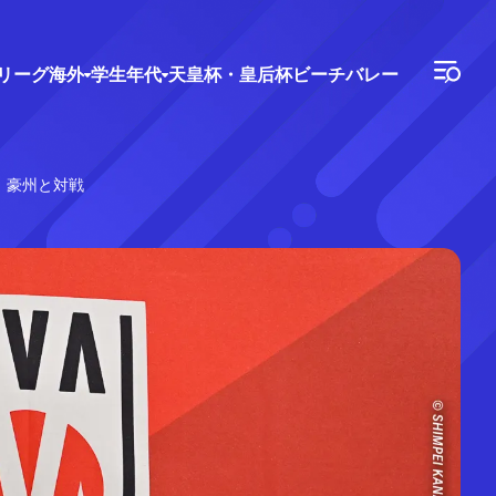
Vリーグ
海外
学生年代
天皇杯・皇后杯
ビーチバレー
、豪州と対戦