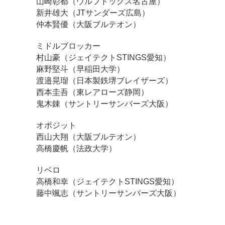
山崎彰都（ウルフドッグス名古屋）
新井雄大（JTサンダーズ広島）
仲本賢優（大阪ブルテオン）
ミドルブロッカー
村山豪（ジェイテクトSTINGS愛知）
麻野堅斗（早稲田大学）
渡邉晃瑠（日本製鉄堺ブレイザーズ）
西本圭吾（東レアローズ静岡）
鬼木錬（サントリーサンバーズ大阪）
オポジット
西山大翔（大阪ブルテオン）
高橋慶帆（法政大学）
リベロ
高橋和幸（ジェイテクトSTINGS愛知）
藤中颯志（サントリーサンバーズ大阪）